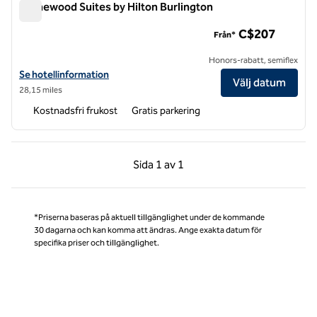
Homewood Suites by Hilton Burlington
Homewood Suites by Hilton Burlington
C$207
Från*
Honors-rabatt, semiflex
Visa hotelluppgifter för Homewood Suites by Hilton Burlington
Se hotellinformation
Välj datum
28,15 miles
Kostnadsfri frukost
Gratis parkering
Föregående sida, 1 av 1
Nästa sida, 1 av 1
Sida
1 av 1
Sida 1 av 1
*Priserna baseras på aktuell tillgänglighet under de kommande
30 dagarna och kan komma att ändras. Ange exakta datum för
specifika priser och tillgänglighet.