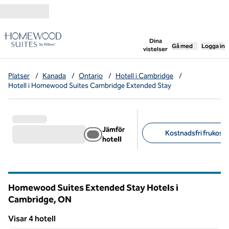
Gå vidare till innehållet
,
öppnar ny flik
Dina
Gå med
Logga in
vistelser
Platser
/
Kanada
/
Ontario
/
Hotell i Cambridge
/
Hotell i Homewood Suites Cambridge Extended Stay
Jämför
Kostnadsfri frukost (
hotell
Föreslagna filter
Homewood Suites Extended Stay Hotels i
Cambridge,
ON
Ontario
Visar 4 hotell
1
/
11
Visar 4 hotell