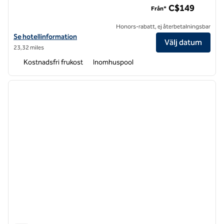
C$149
Från*
Honors-rabatt, ej återbetalningsbar
Visa hotelluppgifter för Homewood Suites by Hilton Hamilton, Ontar
Se hotellinformation
Välj datum
23,32 miles
Kostnadsfri frukost
Inomhuspool
1
/
12
föregående bild
nästa b
1 av 12