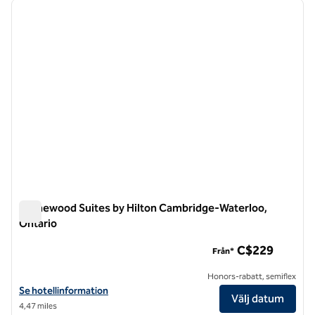
föregående bild
nästa b
1 av 11
Homewood Suites by Hilton Cambridge-Waterloo,
Ontario
Homewood Suites by Hilton Cambridge-Waterloo, Ontario
C$229
Från*
Honors-rabatt, semiflex
Visa hotelluppgifter för Homewood Suites by Hilton Cambridge-Wate
Se hotellinformation
Välj datum
4,47 miles