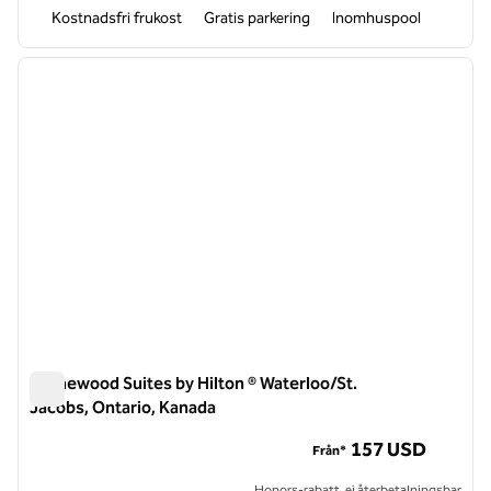
Kostnadsfri frukost
Gratis parkering
Inomhuspool
1
/
12
föregående bild
nästa b
1 av 12
Homewood Suites by Hilton ® Waterloo/St.
Jacobs, Ontario, Kanada
Homewood Suites by Hilton ® Waterloo/St. Jacobs, Ontario,
157 USD
Från*
Honors-rabatt, ej återbetalningsbar