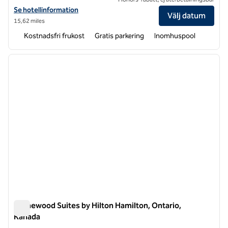
Visa hotelluppgifter för Homewood Suites by Hilton® Waterloo/St. J
Se hotellinformation
Välj datum
15,62 miles
Kostnadsfri frukost
Gratis parkering
Inomhuspool
1
/
12
föregående bild
nästa b
1 av 12
Homewood Suites by Hilton Hamilton, Ontario,
Kanada
Homewood Suites by Hilton Hamilton, Ontario, Kanada