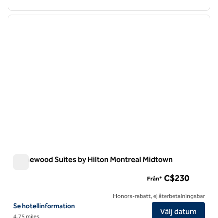
1
/
12
föregående bild
nästa b
1 av 12
Homewood Suites by Hilton Montreal Midtown
Homewood Suites by Hilton Montreal Midtown
C$230
Från*
Honors-rabatt, ej återbetalningsbar
Visa hotelluppgifter för Homewood Suites by Hilton Montreal Midto
Se hotellinformation
Välj datum
4,75 miles