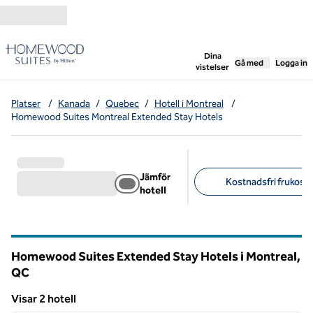
Gå vidare till innehållet
,
öppnar ny flik
Dina
Gå med
Logga in
vistelser
Platser
/
Kanada
/
Quebec
/
Hotell i Montreal
/
Homewood Suites Montreal Extended Stay Hotels
Jämför
Kostnadsfri frukost (
hotell
Föreslagna filter
Homewood Suites Extended Stay Hotels i Montreal,
QC
Quebec
Visar 2 hotell
1
/
12
Visar 2 hotell