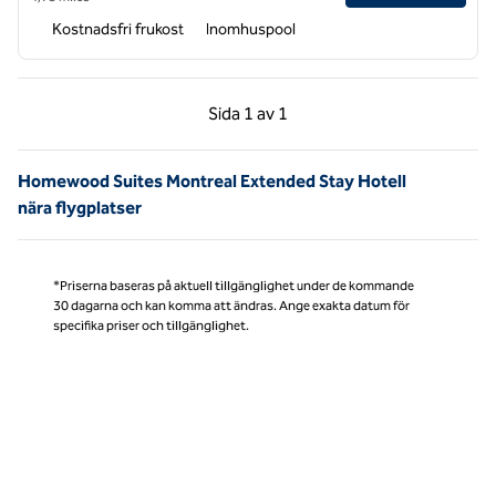
Kostnadsfri frukost
Inomhuspool
Föregående sida, 1 av 1
Nästa sida, 1 av 1
Sida
1 av 1
Sida 1 av 1
Homewood Suites Montreal Extended Stay Hotell
nära flygplatser
*Priserna baseras på aktuell tillgänglighet under de kommande
30 dagarna och kan komma att ändras. Ange exakta datum för
specifika priser och tillgänglighet.