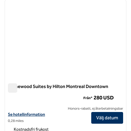
föregående bild
nästa b
1 av 12
Homewood Suites by Hilton Montreal Downtown
Homewood Suites by Hilton Montreal Downtown
280 USD
Från*
Honors-rabatt, ej återbetalningsbar
Visa hotelluppgifter för Homewood Suites by Hilton Montreal Down
Se hotellinformation
Välj datum
0,28 miles
Kostnadsfri frukost