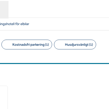
gshotell för elbilar
Kostnadsfri parkering (1)
Husdjursvänligt (1)
Föreslagna filter
/
12
nästa bild