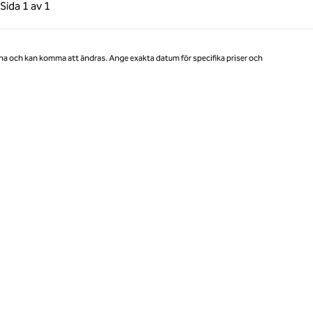
gående sida, 1 av 1
Nästa sida, 1 av 1
Sida
1 av 1
Sida 1 av 1
na och kan komma att ändras. Ange exakta datum för specifika priser och