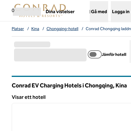
Gå vidare till innehållet
,
öppnar ny flik
0
Dina vistelser
Gå med
Logga in
Platser
/
Kina
/
Chongqing-hotell
/
Conrad Chongqing laddnin
Jämför hotell
Conrad EV Charging Hotels i Chongqing, Kina
Visar ett hotell
1
Visar ett hotell
föregående bild
1 av 12