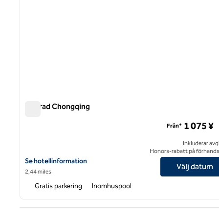
Conrad Chongqing
Conrad Chongqing
1 075 ¥
Från*
Inkluderar avg
Honors-rabatt på förhand
Visa hotelluppgifter för Conrad Chongqing
Se hotellinformation
Välj datum
2,44 miles
Gratis parkering
Inomhuspool