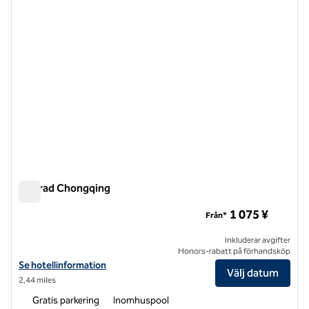
Conrad Chongqing
Conrad Chongqing
1 075 ¥
Från*
Inkluderar avgifter
Honors-rabatt på förhandsköp
Visa hotelluppgifter för Conrad Chongqing
Se hotellinformation
Välj datum
2,44 miles
Gratis parkering
Inomhuspool