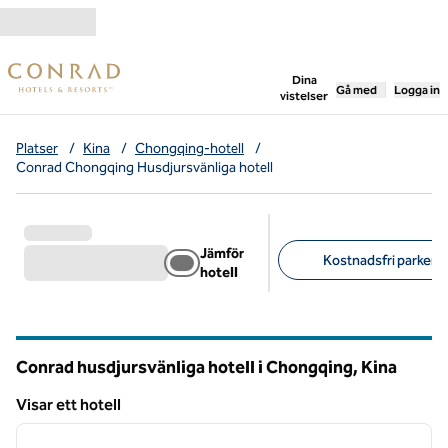
Gå vidare till innehållet
,
öppnar ny flik
Dina
Gå med
Logga in
vistelser
Platser
/
Kina
/
Chongqing-hotell
/
Conrad Chongqing Husdjursvänliga hotell
Jämför
Kostnadsfri parkerin
hotell
Föreslagna filter
Conrad husdjursvänliga hotell i Chongqing, Kina
Visar ett hotell
1
/
12
Visar ett hotell
föregående bild
nästa b
1 av 12