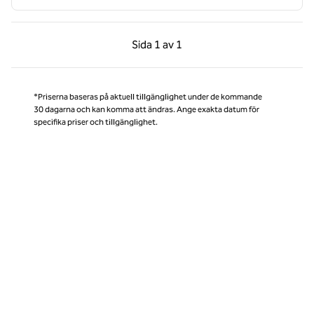
Föregående sida, 1 av 1
Nästa sida, 1 av 1
Sida
1 av 1
Sida 1 av 1
*Priserna baseras på aktuell tillgänglighet under de kommande
30 dagarna och kan komma att ändras. Ange exakta datum för
specifika priser och tillgänglighet.