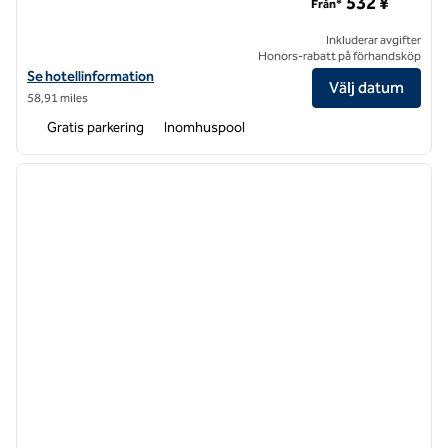
532 ¥
Från*
Inkluderar avgifter
Honors-rabatt på förhandsköp
Visa hotelluppgifter för DoubleTree by Hilton Shenzhen Nanshan Ho
Se hotellinformation
Välj datum
58,91 miles
Gratis parkering
Inomhuspool
1
/
12
föregående bild
nästa b
1 av 12