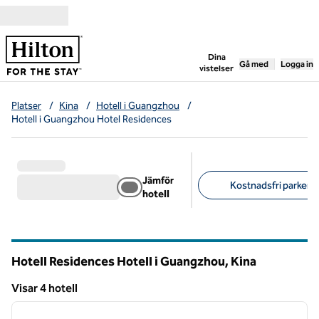
Gå vidare till innehållet
,
öppnar ny flik
Dina
Gå med
Logga in
vistelser
Platser
/
Kina
/
Hotell i Guangzhou
/
Hotell i Guangzhou Hotel Residences
Jämför
Kostnadsfri parkerin
hotell
Föreslagna filter
Hotell Residences Hotell i Guangzhou, Kina
Visar 4 hotell
1
/
7
Visar 4 hotell
föregående bild
nästa b
1 av 7