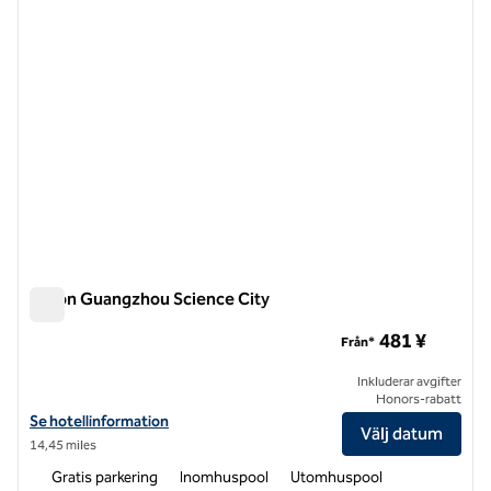
Hilton Guangzhou Science City
Hilton Guangzhou Science City
481 ¥
Från*
Inkluderar avgifter
Honors-rabatt
Visa hotelluppgifter för Hilton Guangzhou Science City
Se hotellinformation
Välj datum
14,45 miles
Gratis parkering
Inomhuspool
Utomhuspool