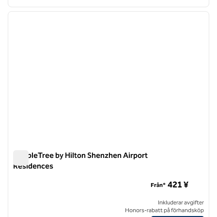
1
/
12
föregående bild
nästa b
1 av 12
DoubleTree by Hilton Shenzhen Airport
Residences
DoubleTree by Hilton Shenzhen Airport Residences
421 ¥
Från*
Inkluderar avgifter
Honors-rabatt på förhandsköp