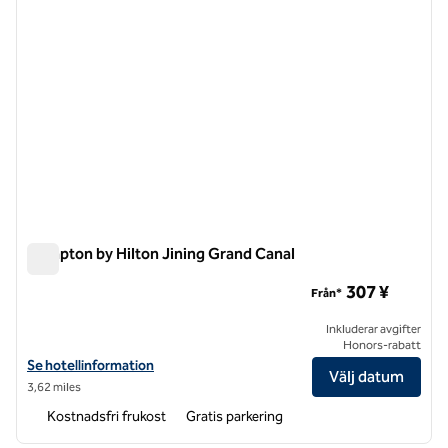
Hampton by Hilton Jining Grand Canal
Hampton by Hilton Jining Grand Canal
307 ¥
Från*
Inkluderar avgifter
Honors-rabatt
Visa hotelluppgifter för Hampton by Hilton Jining Grand Canal
Se hotellinformation
Välj datum
3,62 miles
Kostnadsfri frukost
Gratis parkering
1
/
12