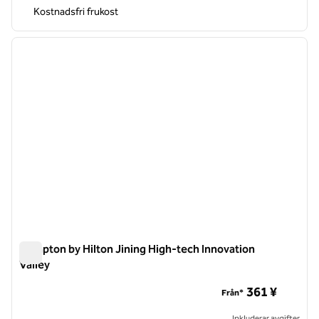
Kostnadsfri frukost
1
/
12
föregående bild
nästa b
1 av 12
Hampton by Hilton Jining High-tech Innovation
Valley
Hampton by Hilton Jining High-tech Innovation Valley
361 ¥
Från*
Inkluderar avgifter