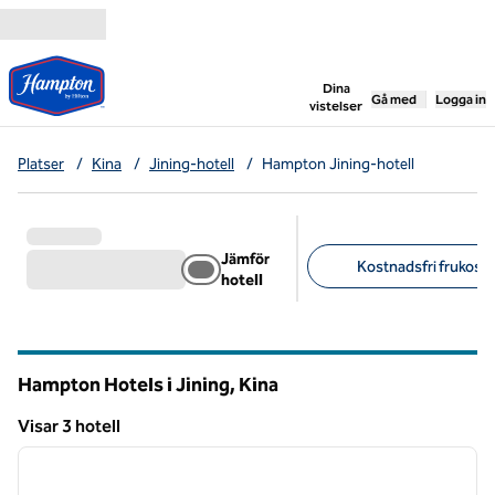
Gå vidare till innehållet
,
öppnar ny flik
Dina
Gå med
Logga in
vistelser
Platser
/
Kina
/
Jining-hotell
/
Hampton Jining-hotell
Jämför
Kostnadsfri frukost (
hotell
Föreslagna filter
Hampton Hotels i Jining, Kina
Visar 3 hotell
1
/
12
Visar 3 hotell
föregående bild
nästa b
1 av 12