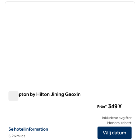
föregående bild
nästa b
1 av 12
Hampton by Hilton Jining Gaoxin
Hampton by Hilton Jining Gaoxin
349 ¥
Från*
Inkluderar avgifter
Honors-rabatt
Visa hotelluppgifter för Hampton by Hilton Jining Gaoxin
Se hotellinformation
Välj datum
6,26 miles