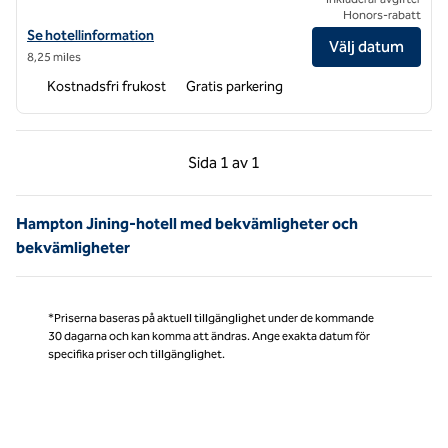
Honors-rabatt
Visa hotelldetaljer för Hampton by Hilton Jining High-tech Innovation
Se hotellinformation
Välj datum
8,25 miles
Kostnadsfri frukost
Gratis parkering
Föregående sida, 1 av 1
Nästa sida, 1 av 1
Sida
1 av 1
Sida 1 av 1
Hampton Jining-hotell med bekvämligheter och
bekvämligheter
*Priserna baseras på aktuell tillgänglighet under de kommande
30 dagarna och kan komma att ändras. Ange exakta datum för
specifika priser och tillgänglighet.