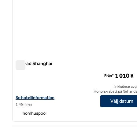
Conrad Shanghai
Conrad Shanghai
1 010 ¥
Från*
Inkluderar avg
Honors-rabatt på förhand
Visa hotelluppgifter för Conrad Shanghai
Se hotellinformation
Välj datum
1,46 miles
Inomhuspool
Före