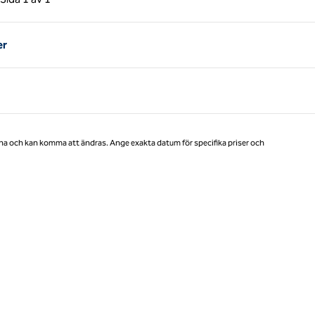
Sida 1 av 1
er
na och kan komma att ändras. Ange exakta datum för specifika priser och