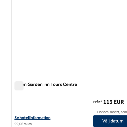
Hilton Garden Inn Tours Centre
Hilton Garden Inn Tours Centre
113 EUR
Från*
Honors-rabatt, semi
Visa hotelluppgifter för Hilton Garden Inn Tours Centre
Se hotellinformation
Välj datum
99,06 miles