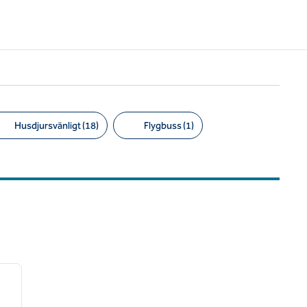
Husdjursvänligt (18)
Flygbuss (1)
/
12
nästa bild