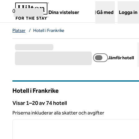
Gå vidare till innehållet
,
öppnar ny flik
0
Dina vistelser
Gå med
Logga in
Platser
/
Hotell i Frankrike
Jämför hotell
Hotell i Frankrike
Visar 1–20 av 74 hotell
Visar 74 hotell
Priserna inkluderar alla skatter och avgifter
1
föregående bild
1 av 12