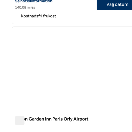
Visa hotelluppgifter för Hampton by Hilton Lyon Airport
Se hotellinformation
Välj datum
140,08 miles
Kostnadsfri frukost
1
föregående bild
1 av 12
Hilton Garden Inn Paris Orly Airport
Hilton Garden Inn Paris Orly Airport