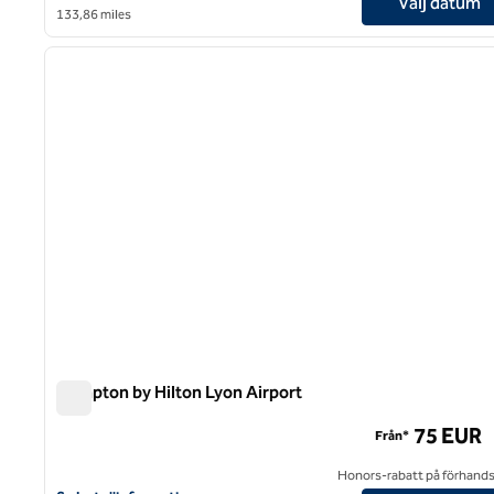
Välj datum
133,86 miles
1
föregående bild
1 av 11
Hampton by Hilton Lyon Airport
Hampton by Hilton Lyon Airport
75 EUR
Från*
Honors-rabatt på förhand