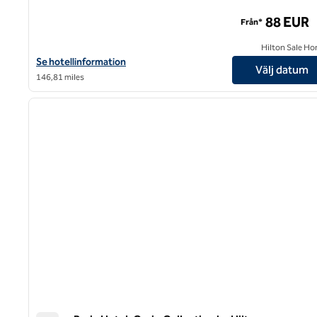
88 EUR
Från*
Hilton Sale Ho
Visa hotelluppgifter för Hilton Garden Inn Paris Orly Airport
Se hotellinformation
Välj datum
146,81 miles
1
föregående bild
1 av 11