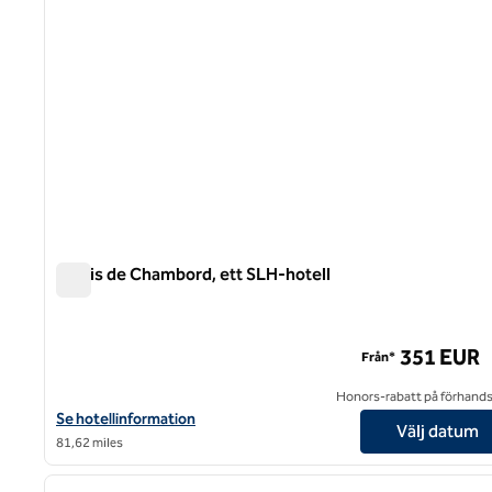
Relais de Chambord, ett SLH-hotell
Relais de Chambord, ett SLH-hotell
351 EUR
Från*
Honors-rabatt på förhand
Visa hotelluppgifter för Relais de Chambord, ett SLH-hotell
Se hotellinformation
Välj datum
81,62 miles
1
föregående bild
1 av 12