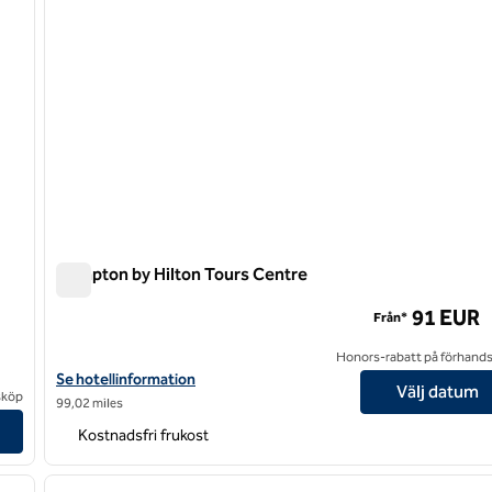
Hampton by Hilton Tours Centre
Hampton by Hilton Tours Centre
91 EUR
Från*
Honors-rabatt på förhand
Visa hotelluppgifter för Hampton by Hilton Tours Centre
Se hotellinformation
Välj datum
sköp
99,02 miles
Kostnadsfri frukost
/
12
1
nästa bild
föregående bild
1 av 11