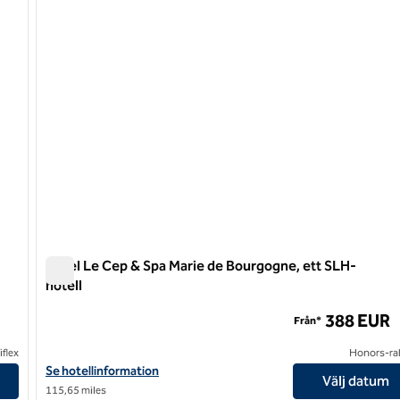
Hotel Le Cep & Spa Marie de Bourgogne, ett SLH-
hotell
Hotel Le Cep & Spa Marie de Bourgogne, ett SLH-hotell
388 EUR
Från*
flex
Honors-ra
Visa hotelluppgifter för Hotel Le Cep & Spa Marie de Bourgogne, 
Se hotellinformation
Välj datum
115,65 miles