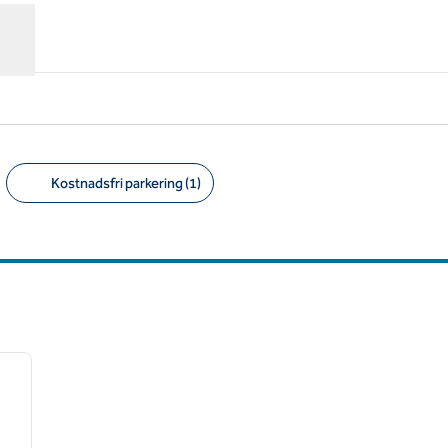
Kostnadsfri parkering (1)
Föreslagna filter
/
12
nästa bild