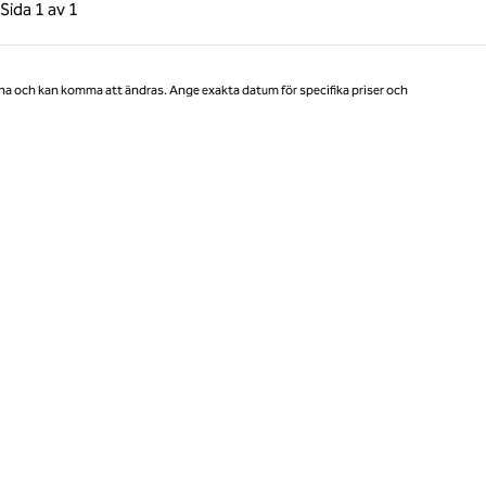
gående sida, 1 av 1
Nästa sida, 1 av 1
Sida
1 av 1
Sida 1 av 1
na och kan komma att ändras. Ange exakta datum för specifika priser och