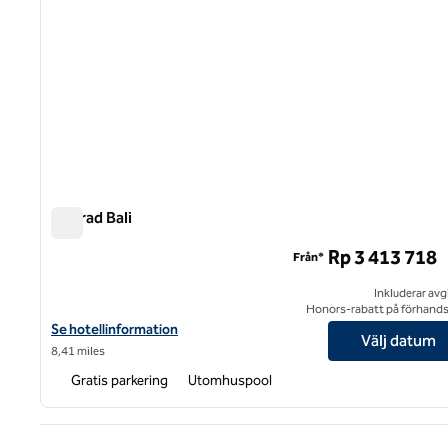
Conrad Bali
Conrad Bali
Rp 3 413 718
Från*
Inkluderar avg
Honors-rabatt på förhand
Visa hotelluppgifter för Conrad Bali
Se hotellinformation
Välj datum
8,41 miles
Gratis parkering
Utomhuspool