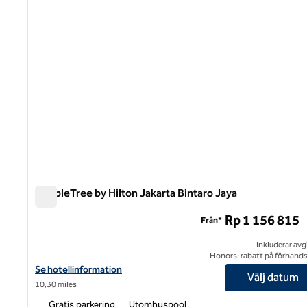
DoubleTree by Hilton Jakarta Bintaro Jaya
DoubleTree by Hilton Jakarta Bintaro Jaya
Rp 1 156 815
Från*
Inkluderar avg
Honors-rabatt på förhand
Visa hotelluppgifter för DoubleTree by Hilton Jakarta Bintaro Jay
Se hotellinformation
Välj datum
10,30 miles
Gratis parkering
Utomhuspool