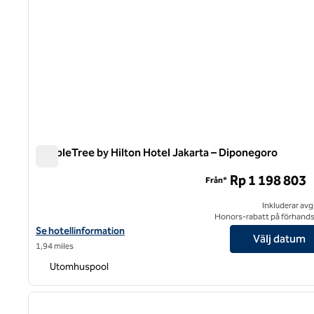
DoubleTree by Hilton Hotel Jakarta – Diponegoro
DoubleTree by Hilton Hotel Jakarta – Diponegoro
Rp 1 198 803
Från*
Inkluderar avg
Honors-rabatt på förhand
Visa hotelluppgifter för DoubleTree by Hilton Hotel Jakarta – Di
Se hotellinformation
Välj datum
1,94 miles
Utomhuspool
1
föregående bild
1 av 12