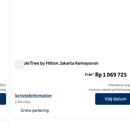
DoubleTree by Hilton Jakarta Kemayoran
DoubleTree by Hilton Jakarta Kemayoran
Rp 1 069 725
Från*
ifter
Inkluderar avg
sköp
Honors-rabatt på förhand
ponegoro
Visa hotelluppgifter för DoubleTree by Hilton Jakarta Kemayoran
Se hotellinformation
Välj datum
2,84 miles
Gratis parkering
/
12
nästa bild