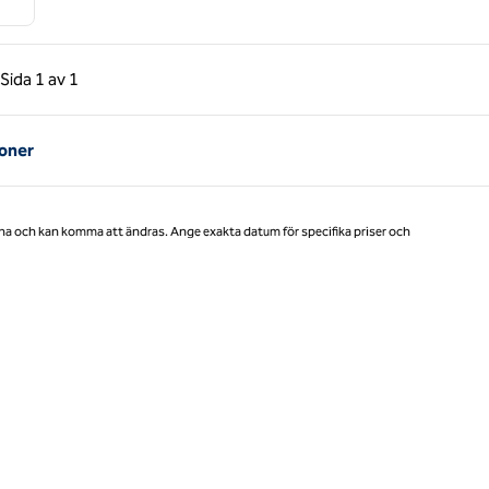
gående sida, 1 av 1
Nästa sida, 1 av 1
Sida
1 av 1
Sida 1 av 1
ioner
na och kan komma att ändras. Ange exakta datum för specifika priser och