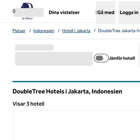
Gå vidare till innehållet
,
öppnar ny flik
0
Dina vistelser
Gå med
Logga in
Platser
/
Indonesien
/
Hotell i Jakarta
/
DoubleTree Jakarta-ho
Jämför hotell
DoubleTree Hotels i Jakarta, Indonesien
Visar 3 hotell
1
Visar 3 hotell
föregående bild
1 av 12