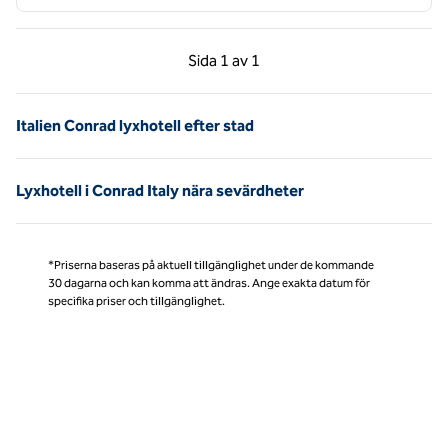
Föregående sida, 1 av 1
Nästa sida, 1 av 1
Sida
1 av 1
Sida 1 av 1
Italien Conrad lyxhotell efter stad
Lyxhotell i Conrad Italy nära sevärdheter
*Priserna baseras på aktuell tillgänglighet under de kommande
30 dagarna och kan komma att ändras. Ange exakta datum för
specifika priser och tillgänglighet.