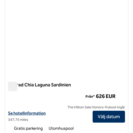
Conrad Chia Laguna Sardinien
Conrad Chia Laguna Sardinien
626 EUR
Från*
The Hilton Sale Honors-frukost ingår
Visa hotelluppgifter för Conrad Chia Laguna Sardinien
Se hotellinformation
Välj datum
347,75 miles
Gratis parkering
Utomhuspool