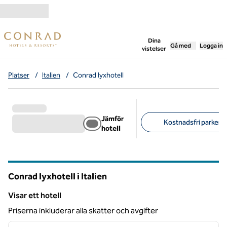
Gå vidare till innehållet
,
öppnar ny flik
Dina
Gå med
Logga in
vistelser
Platser
/
Italien
/
Conrad lyxhotell
Jämför
Kostnadsfri parkerin
hotell
Föreslagna filter
Conrad lyxhotell i Italien
Visar ett hotell
Visar ett hotell
Priserna inkluderar alla skatter och avgifter
1
/
13
föregående bild
nästa b
1 av 13