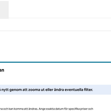
Föreslagna filter
an
ter eller försök zooma ut för att få fler sökresultat.
 nytt genom att zooma ut eller ändra eventuella filter.
na och kan komma att ändras. Ange exakta datum för specifika priser och