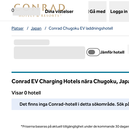
Gå vidare till innehållet
,
öppnar ny flik
0
Dina vistelser
Gå med
Logga in
Platser
/
Japan
/
Conrad Chugoku EV laddningshotell
Jämför hotell
Conrad EV Charging Hotels nära Chugoku, Jap
Visar 0 hotell
Vi kunde inte hitta några hotell i detta område. Ändra dina fil
Det finns inga Conrad-hotell i detta sökområde. Sök på
*Priserna baseras på aktuell tillgänglighet under de kommande 30 dagar