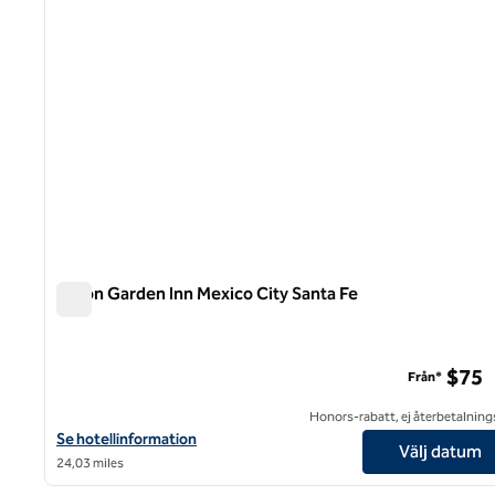
Hilton Garden Inn Mexico City Santa Fe
Hilton Garden Inn Mexico City Santa Fe
$75
Från*
Honors-rabatt, ej återbetalning
Visa hotelluppgifter för Hilton Garden Inn Mexico City Santa Fe
Se hotellinformation
Välj datum
24,03 miles