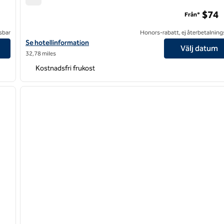
Hampton Inn & Suites Mexico City – Centro Historico
$74
Från*
sbar
Honors-rabatt, ej återbetalning
Visa hotelldetaljer för Hampton Inn & Suites Mexico City – Centro
Se hotellinformation
Välj datum
32,78 miles
Kostnadsfri frukost
/
12
1
nästa bild
föregående bild
1 av 12