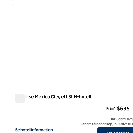
föregående bild
1 av 9
La Valise Mexico City, ett SLH-hotell
La Valise Mexico City, ett SLH-hotell
$635
Från*
Inkluderar avg
Honors förhandsköp, inklusive fru
Visa hotelluppgifter för La Valise Mexico City, ett SLH-hotell
Se hotellinformation