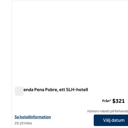
föregående bild
1 av 4
Hacienda Pena Pobre, ett SLH-hotell
Hacienda Pena Pobre, ett SLH-hotell
$321
Från*
Honors-rabatt på förhand
Visa hotelluppgifter för Hacienda Pena Pobre, ett SLH-hotell
Se hotellinformation
Välj datum
29,10 miles