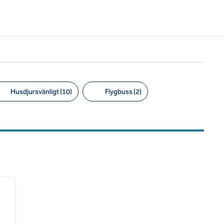
Husdjursvänligt (10)
Flygbuss (2)
/
12
nästa bild