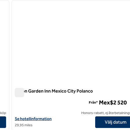
nästa bild
föregående bild
1 av 12
Hilton Garden Inn Mexico City Polanco
Hilton Garden Inn Mexico City Polanco
Mex$2 520
Från*
sköp
Honors-rabatt, ej återbetalning
Visa hotelluppgifter för Hilton Garden Inn Mexico City Polanco
Se hotellinformation
Välj datum
29,95 miles
1
/
9