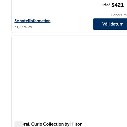
$421
Från*
Honors-ra
Visa hotelluppgifter för Roso Guest House, ett SLH-hotell
Se hotellinformation
Välj datum
31,23 miles
1
föregående bild
1 av 11
Umbral, Curio Collection by Hilton