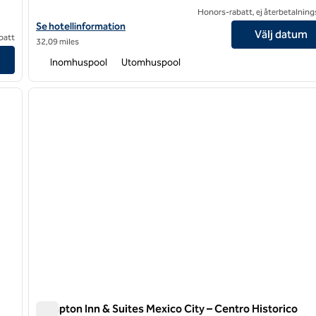
Honors-rabatt, ej återbetalning
Visa hotelluppgifter för Hilton Mexico City Reforma
Se hotellinformation
Välj datum
batt
32,09 miles
Inomhuspool
Utomhuspool
/
11
1
nästa bild
föregående bild
1 av 12
Hampton Inn & Suites Mexico City – Centro Historico