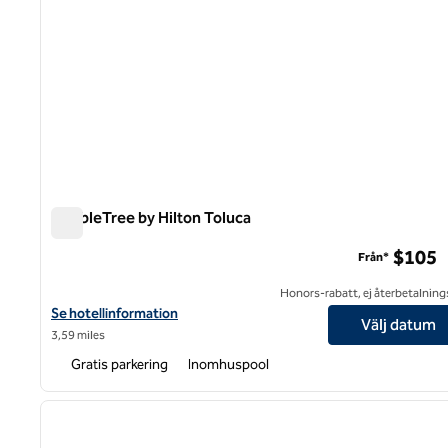
DoubleTree by Hilton Toluca
DoubleTree by Hilton Toluca
$105
Från*
Honors-rabatt, ej återbetalning
Visa hotelluppgifter för DoubleTree by Hilton Toluca
Se hotellinformation
Välj datum
3,59 miles
Gratis parkering
Inomhuspool
1
föregående bild
1 av 12