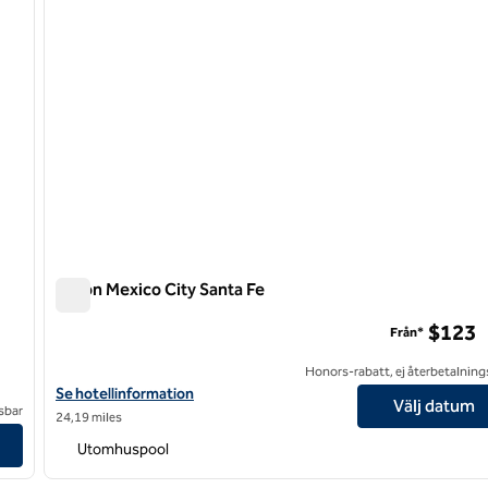
Hilton Mexico City Santa Fe
Hilton Mexico City Santa Fe
$123
Från*
Honors-rabatt, ej återbetalning
Visa hotelluppgifter för Hilton Mexico City Santa Fe
Se hotellinformation
Välj datum
sbar
24,19 miles
Utomhuspool
1
/
4
1