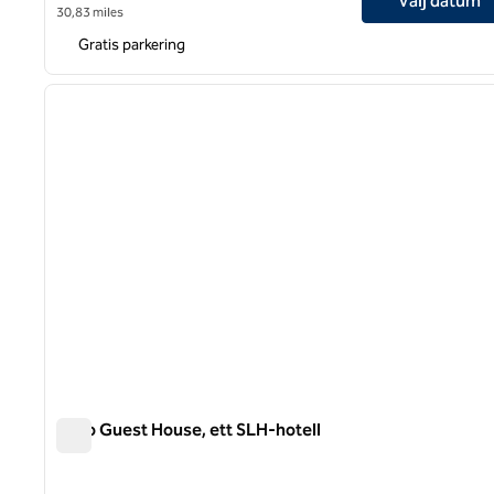
Välj datum
30,83 miles
Gratis parkering
föregående bild
1 av 6
Roso Guest House, ett SLH-hotell
Roso Guest House, ett SLH-hotell