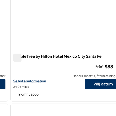
DoubleTree by Hilton Hotel México City Santa Fe
DoubleTree by Hilton Hotel México City Santa Fe
$88
Från*
sbar
Honors-rabatt, ej återbetalning
Visa hotelluppgifter för DoubleTree by Hilton Hotel México City 
Se hotellinformation
Välj datum
24,03 miles
Inomhuspool
/
12
1
nästa bild
föregående bild
1 av 12