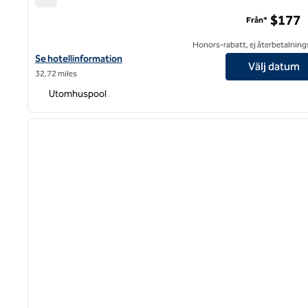
Umbral, Curio Collection by Hilton
$177
Från*
Honors-rabatt, ej återbetalning
Visa hotelluppgifter för Umbral, Curio Collection by Hilton
Se hotellinformation
Välj datum
32,72 miles
Utomhuspool
1
föregående bild
1 av 12