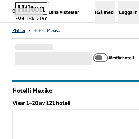
Gå vidare till innehållet
,
öppnar ny flik
0
Dina vistelser
Gå med
Logga in
Platser
/
Hotell i Mexiko
Jämför hotell
Hotell i Mexiko
Visar 1–20 av 121 hotell
1
Visar 121 hotell
föregående bild
1 av 12