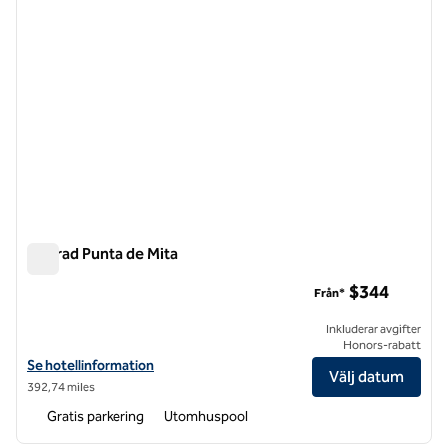
Conrad Punta de Mita
Conrad Punta de Mita
$344
Från*
Inkluderar avgifter
Honors-rabatt
Visa hotelluppgifter för Conrad Punta de Mita
Se hotellinformation
Välj datum
392,74 miles
Gratis parkering
Utomhuspool
1
/
12