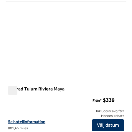
föregående bild
nästa b
1 av 12
Conrad Tulum Riviera Maya
Conrad Tulum Riviera Maya
$339
Från*
Inkluderar avgifter
Honors-rabatt
Visa hotelluppgifter för Conrad Tulum Riviera Maya
Se hotellinformation
Välj datum
801,65 miles