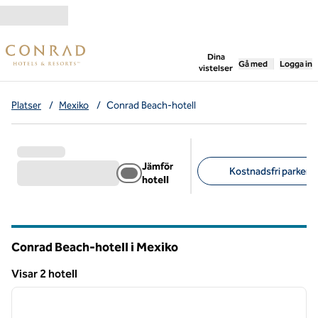
Gå vidare till innehållet
,
öppnar ny flik
Dina
Gå med
Logga in
vistelser
Platser
/
Mexiko
/
Conrad Beach-hotell
Jämför
Kostnadsfri parkerin
hotell
Föreslagna filter
Conrad Beach-hotell i Mexiko
Visar 2 hotell
1
/
12
Visar 2 hotell
föregående bild
nästa b
1 av 12