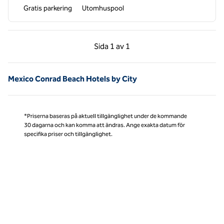
Gratis parkering
Utomhuspool
Föregående sida, 1 av 1
Nästa sida, 1 av 1
Sida
1 av 1
Sida 1 av 1
Mexico Conrad Beach Hotels by City
*Priserna baseras på aktuell tillgänglighet under de kommande
30 dagarna och kan komma att ändras. Ange exakta datum för
specifika priser och tillgänglighet.