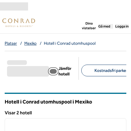
Gå vidare till innehållet
,
öppnar ny flik
Dina
Gå med
Logga in
vistelser
Platser
/
Mexiko
/
Hotell i Conrad utomhuspool
Jämför
Kostnadsfri parkerin
hotell
Föreslagna filter
Hotell i Conrad utomhuspool i Mexiko
Visar 2 hotell
1
/
12
Visar 2 hotell
föregående bild
nästa b
1 av 12