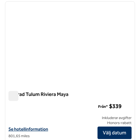
föregående bild
nästa b
1 av 12
Conrad Tulum Riviera Maya
Conrad Tulum Riviera Maya
$339
Från*
Inkluderar avgifter
Honors-rabatt
Visa hotelluppgifter för Conrad Tulum Riviera Maya
Se hotellinformation
Välj datum
801,65 miles