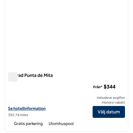
Conrad Punta de Mita
Conrad Punta de Mita
$344
Från*
Inkluderar avgifter
Honors-rabatt
Visa hotelluppgifter för Conrad Punta de Mita
Se hotellinformation
Välj datum
392,74 miles
Gratis parkering
Utomhuspool
1
/
12