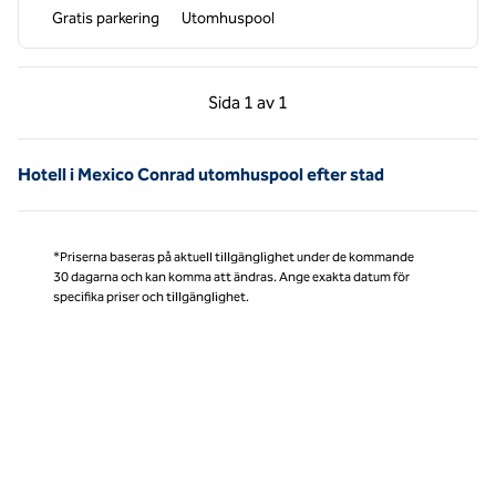
Gratis parkering
Utomhuspool
Föregående sida, 1 av 1
Nästa sida, 1 av 1
Sida
1 av 1
Sida 1 av 1
Hotell i Mexico Conrad utomhuspool efter stad
*Priserna baseras på aktuell tillgänglighet under de kommande
30 dagarna och kan komma att ändras. Ange exakta datum för
specifika priser och tillgänglighet.