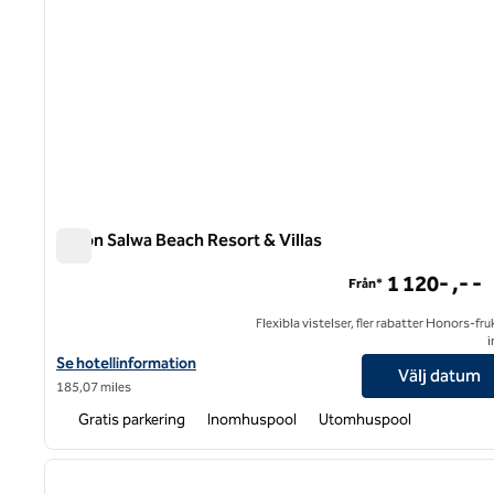
Hilton Salwa Beach Resort & Villas
Hilton Salwa Beach Resort & Villas
1 120- ,- -
Från*
Flexibla vistelser, fler rabatter Honors-fr
i
Visa hotelluppgifter för Hilton Salwa Beach Resort & Villas
Se hotellinformation
Välj datum
185,07 miles
Gratis parkering
Inomhuspool
Utomhuspool
1
föregående bild
1 av 12