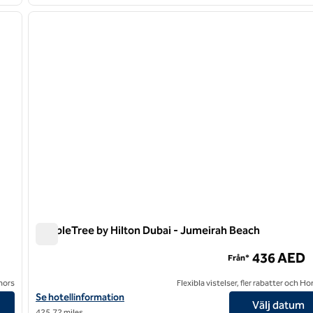
/
12
1
nästa bild
föregående bild
1 av 12
DoubleTree by Hilton Dubai - Jumeirah Beach
DoubleTree by Hilton Dubai - Jumeirah Beach
436 AED
Från*
onors
Flexibla vistelser, fler rabatter och H
Visa hotelluppgifter för DoubleTree by Hilton Dubai – Jumeirah 
Se hotellinformation
Välj datum
425,72 miles