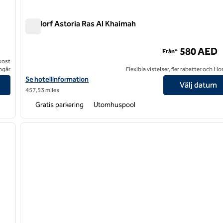
Waldorf Astoria Ras Al Khaimah
Waldorf Astoria Ras Al Khaimah
580 AED
Från*
ukost
ngår
Flexibla vistelser, fler rabatter och H
 Island
Visa hotelluppgifter för Waldorf Astoria Ras Al Khaimah
Se hotellinformation
Välj datum
457,53 miles
Gratis parkering
Utomhuspool
/
12
1
nästa bild
föregående bild
1 av 12