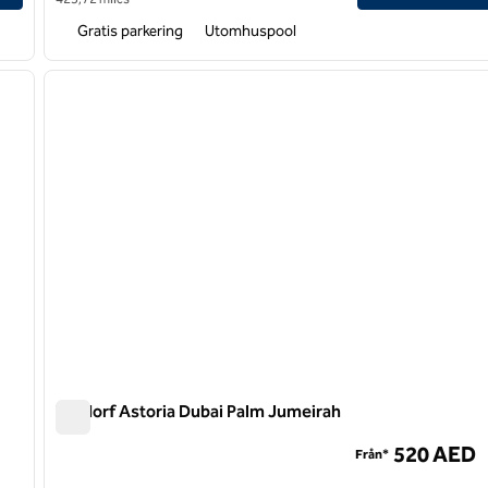
Gratis parkering
Utomhuspool
/
12
nästa bild
föregående bild
1 av 9
Waldorf Astoria Dubai Palm Jumeirah
Waldorf Astoria Dubai Palm Jumeirah
520 AED
Från*