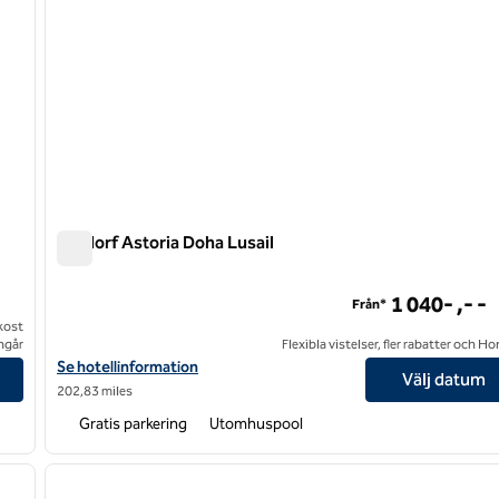
Waldorf Astoria Doha Lusail
Waldorf Astoria Doha Lusail
1 040- ,- -
Från*
ukost
ngår
Flexibla vistelser, fler rabatter och H
Visa hotelluppgifter för Waldorf Astoria Doha Lusail
Se hotellinformation
Välj datum
202,83 miles
Gratis parkering
Utomhuspool
/
12
1
nästa bild
föregående bild
1 av 12