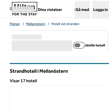
Gå vidare till innehållet
,
öppnar ny flik
0
Dina vistelser
Gå med
Logga in
Platser
/
Mellanöstern
/
Hotell vid stranden
Jämför hotell
Strandhotell i Mellanöstern
Visar 17 hotell
1
Visar 17 hotell
föregående bild
1 av 12