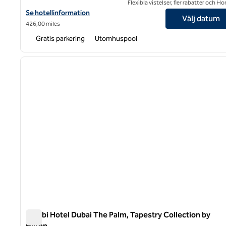
Flexibla vistelser, fler rabatter och H
Visa hotelluppgifter för Hilton Dubai Jumeirah
Se hotellinformation
Välj datum
426,00 miles
Gratis parkering
Utomhuspool
1
föregående bild
1 av 12
Tumbi Hotel Dubai The Palm, Tapestry Collection by
Hilton