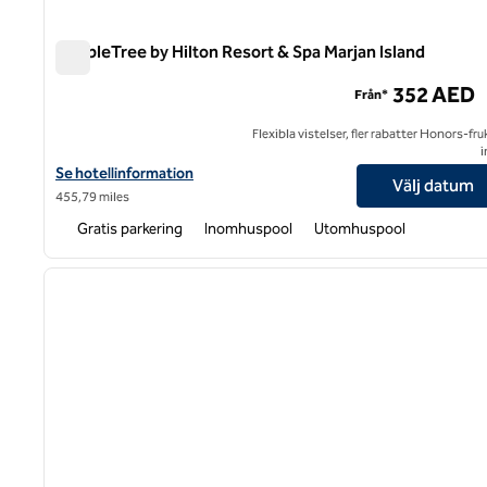
DoubleTree by Hilton Resort & Spa Marjan Island
DoubleTree by Hilton Resort & Spa Marjan Island
352 AED
Från*
Flexibla vistelser, fler rabatter Honors-fr
i
Visa hotelluppgifter för DoubleTree by Hilton Resort & Spa Marjan
Se hotellinformation
Välj datum
455,79 miles
Gratis parkering
Inomhuspool
Utomhuspool
1
föregående bild
1 av 12