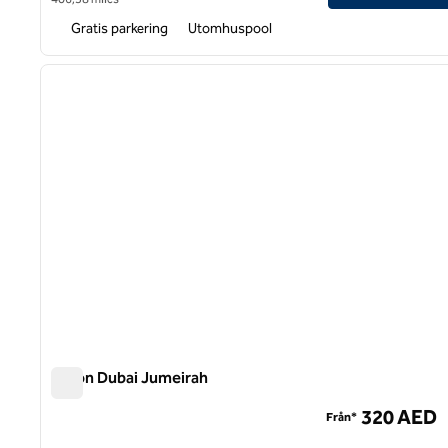
Gratis parkering
Utomhuspool
1
föregående bild
1 av 12
Hilton Dubai Jumeirah
Hilton Dubai Jumeirah
320 AED
Från*