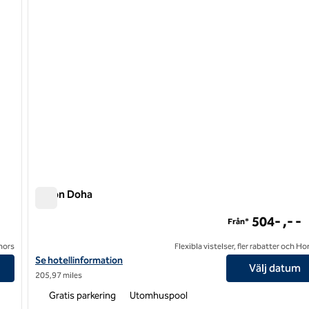
Hilton Doha
Hilton Doha
504- ,- -
Från*
onors
Flexibla vistelser, fler rabatter och H
Visa hotelluppgifter för Hilton Doha
Se hotellinformation
Välj datum
205,97 miles
Gratis parkering
Utomhuspool