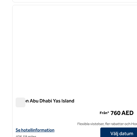
1
föregående bild
1 av 12
Hilton Abu Dhabi Yas Island
Hilton Abu Dhabi Yas Island
760 AED
Från*
Flexibla vistelser, fler rabatter och H
Visa hotelluppgifter för Hilton Abu Dhabi Yas Island
Se hotellinformation
Välj datum
406,58 miles