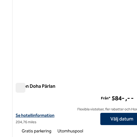
Hilton Doha Pärlan
Hilton Doha Pärlan
584- ,- -
Från*
Flexibla vistelser, fler rabatter och H
Visa hotelluppgifter för Hilton Doha The Pearl
Se hotellinformation
Välj datum
204,76 miles
Gratis parkering
Utomhuspool