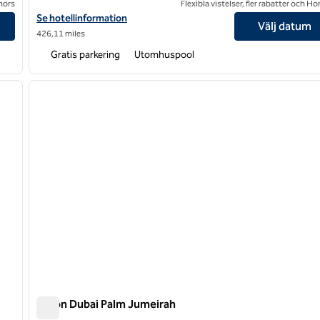
onors
Flexibla vistelser, fler rabatter och H
Visa hotelluppgifter för Waldorf Astoria Dubai Palm Jumeirah
Se hotellinformation
Välj datum
426,11 miles
Gratis parkering
Utomhuspool
/
12
1
nästa bild
föregående bild
1 av 12
Hilton Dubai Palm Jumeirah
Hilton Dubai Palm Jumeirah