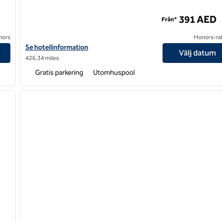
n
391 AED
Från*
onors
Honors-ra
llection by Hilton
Visa hotelluppgifter för Hilton Dubai Palm Jumeirah
Se hotellinformation
Välj datum
426,34 miles
Gratis parkering
Utomhuspool
/
12
1
nästa bild
föregående bild
1 av 11