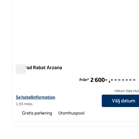
Conrad Rabat Arzana
Conrad Rabat Arzana
2 600- ,- - - - - - -
Från*
Hilton Sale Ho
Visa hotelluppgifter för Conrad Rabat Arzana
Se hotellinformation
Välj datum
1,93 miles
Gratis parkering
Utomhuspool
Före