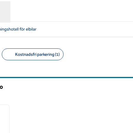
ngshotell för elbilar
Kostnadsfri parkering (1)
Föreslagna filter
ko
/
12
nästa bild