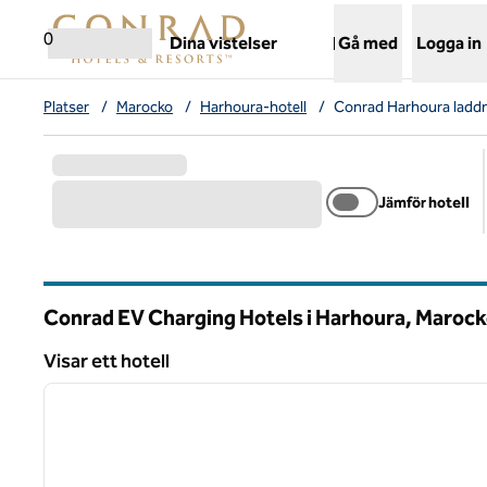
Gå vidare till innehållet
,
öppnar ny flik
0
Dina vistelser
Gå med
Logga in
Platser
/
Marocko
/
Harhoura-hotell
/
Conrad Harhoura laddni
Jämför hotell
Conrad EV Charging Hotels i Harhoura, Maroc
Visar ett hotell
1
Visar ett hotell
föregående bild
1 av 12