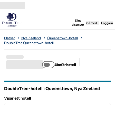
Gå vidare till innehållet
,
öppnar ny flik
Dina
Gå med
Logga in
vistelser
Platser
/
Nya Zeeland
/
Queenstown-hotell
/
DoubleTree Queenstown-hotell
Jämför hotell
Föreslagna filter
DoubleTree-hotell i Queenstown, Nya Zeeland
Visar ett hotell
1
/
12
Visar ett hotell
föregående bild
nästa b
1 av 12