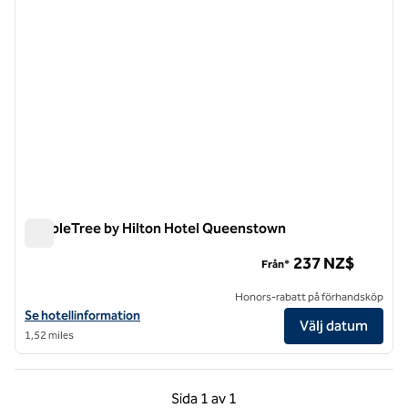
DoubleTree by Hilton Hotel Queenstown
DoubleTree by Hilton Hotel Queenstown
237 NZ$
Från*
Honors-rabatt på förhandsköp
Visa hotelluppgifter för DoubleTree by Hilton Hotel Queenstown
Se hotellinformation
Välj datum
1,52 miles
Föregående sida, 1 av 1
Nästa sida, 1 av 1
Sida
1 av 1
Sida 1 av 1