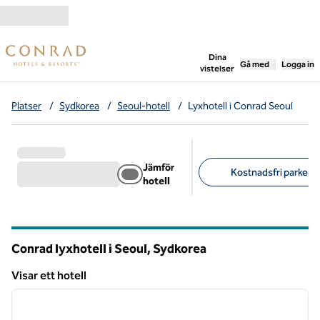
Gå vidare till innehållet
,
öppnar ny flik
Dina
Gå med
Logga in
vistelser
Platser
/
Sydkorea
/
Seoul-hotell
/
Lyxhotell i Conrad Seoul
Jämför
Kostnadsfri parkerin
hotell
Föreslagna filter
Conrad lyxhotell i Seoul, Sydkorea
Visar ett hotell
1
/
12
Visar ett hotell
föregående bild
nästa b
1 av 12