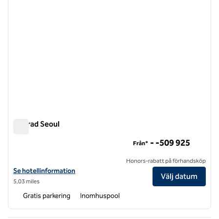
Conrad Seoul
Conrad Seoul
- -509 925
Från*
Honors-rabatt på förhandsköp
Visa hotelluppgifter för Conrad Seoul
Se hotellinformation
Välj datum
5,03 miles
Gratis parkering
Inomhuspool