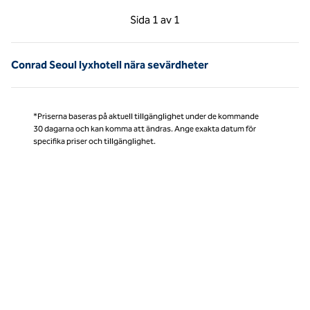
Föregående sida, 1 av 1
Nästa sida, 1 av 1
Sida
1 av 1
Sida 1 av 1
Conrad Seoul lyxhotell nära sevärdheter
*Priserna baseras på aktuell tillgänglighet under de kommande
30 dagarna och kan komma att ändras. Ange exakta datum för
specifika priser och tillgänglighet.