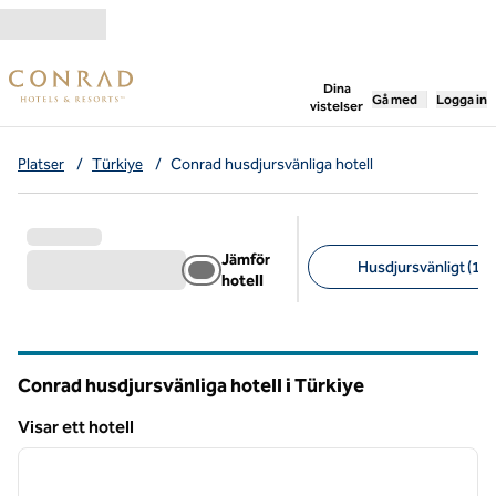
Gå vidare till innehållet
,
öppnar ny flik
Dina
Gå med
Logga in
vistelser
Platser
/
Türkiye
/
Conrad husdjursvänliga hotell
Jämför
Husdjursvänligt (1)
hotell
Föreslagna filter
Conrad husdjursvänliga hotell i Türkiye
Visar ett hotell
1
/
13
Visar ett hotell
föregående bild
nästa b
1 av 13