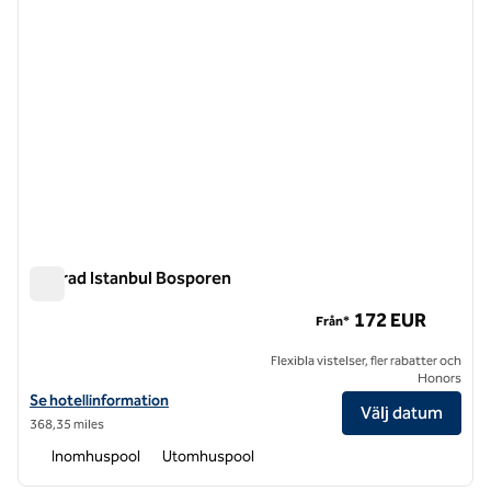
Conrad Istanbul Bosporen
Conrad Istanbul Bosporen
172 EUR
Från*
Flexibla vistelser, fler rabatter och
Honors
Visa hotelluppgifter för Conrad Istanbul Bosporen
Se hotellinformation
Välj datum
368,35 miles
Inomhuspool
Utomhuspool