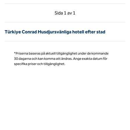
Föregående sida, 1 av 1
Nästa sida, 1 av 1
Sida
1 av 1
Sida 1 av 1
Türkiye Conrad Husdjursvänliga hotell efter stad
*Priserna baseras på aktuell tillgänglighet under de kommande
30 dagarna och kan komma att ändras. Ange exakta datum för
specifika priser och tillgänglighet.