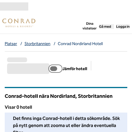
Gå vidare till innehållet
,
öppnar ny flik
Dina
Gå med
Logga in
vistelser
Platser
/
Storbritannien
/
Conrad Nordirland Hotell
Jämför hotell
Föreslagna filter
Conrad-hotell nära Nordirland, Storbritannien
Visar 0 hotell
Vi kunde inte hitta några hotell i detta område. Ändra dina filter
Det finns inga Conrad-hotell i detta sökområde. Sök
på nytt genom att zooma ut eller ändra eventuella