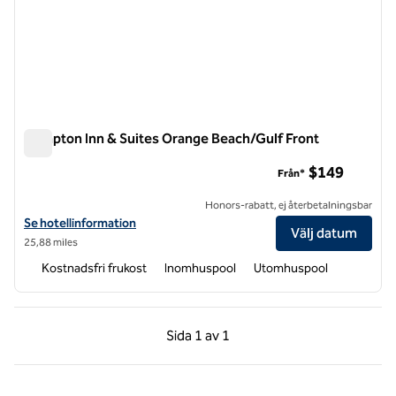
Hampton Inn & Suites Orange Beach/Gulf Front
Hampton Inn & Suites Orange Beach/Gulf Front
$149
Från*
Honors-rabatt, ej återbetalningsbar
Visa hotelldetaljer för Hampton Inn & Suites Orange Beach/Gulf Fron
Se hotellinformation
Välj datum
25,88 miles
Kostnadsfri frukost
Inomhuspool
Utomhuspool
Föregående sida, 1 av 1
Nästa sida, 1 av 1
Sida
1 av 1
Sida 1 av 1