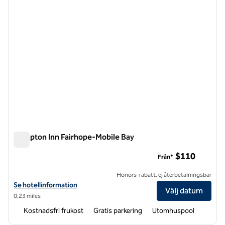
Hampton Inn Fairhope-Mobile Bay
Hampton Inn Fairhope-Mobile Bay
$110
Från*
Honors-rabatt, ej återbetalningsbar
Visa hotelldetaljer för Hampton Inn Fairhope-Mobile Bay
Se hotellinformation
Välj datum
0,23 miles
Kostnadsfri frukost
Gratis parkering
Utomhuspool
1
/
12