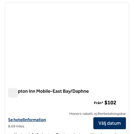
föregående bild
nästa b
1 av 12
Hampton Inn Mobile-East Bay/Daphne
Hampton Inn Mobile-East Bay/Daphne
$102
Från*
Honors-rabatt, ej återbetalningsbar
Visa hotelldetaljer för Hampton Inn Mobile-East Bay/Daphne
Se hotellinformation
Välj datum
8,69 miles