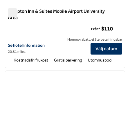
Hampton Inn & Suites Mobile Airport University
Area
Hampton Inn & Suites Mobile Airport University Area
$110
Från*
Honors-rabatt, ej återbetalningsbar
Visa hotelluppgifter för Hampton Inn & Suites Mobile Airport Universi
Se hotellinformation
Välj datum
20,81 miles
Kostnadsfri frukost
Gratis parkering
Utomhuspool
1
/
12
föregående bild
nästa b
1 av 12