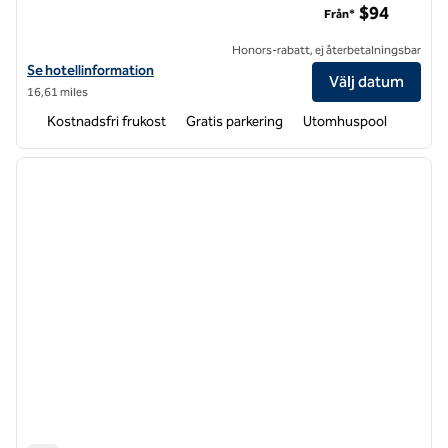
$94
Från*
Honors-rabatt, ej återbetalningsbar
Visa hotelluppgifter för Hampton Inn & Suites Mobile I-65@ Airport B
Se hotellinformation
Välj datum
16,61 miles
Kostnadsfri frukost
Gratis parkering
Utomhuspool
1
/
12
föregående bild
nästa b
1 av 12