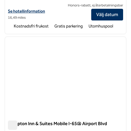
Honors-rabatt, ej återbetalningsbar
Visa hotelldetaljer för Hampton Inn Mobile-I-10/Bellingrath Gardens
Se hotellinformation
Välj datum
16,49 miles
Kostnadsfri frukost
Gratis parkering
Utomhuspool
1
/
12
föregående bild
nästa b
1 av 12
Hampton Inn & Suites Mobile I-65@ Airport Blvd
Hampton Inn & Suites Mobile I-65@ Airport Blvd