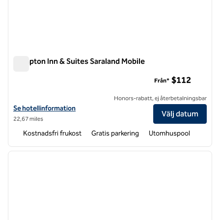
Hampton Inn & Suites Saraland Mobile
Hampton Inn & Suites Saraland Mobile
$112
Från*
Honors-rabatt, ej återbetalningsbar
Visa hotelluppgifter för Hampton Inn & Suites Saraland Mobile
Se hotellinformation
Välj datum
22,67 miles
Kostnadsfri frukost
Gratis parkering
Utomhuspool
1
/
12
föregående bild
nästa b
1 av 12