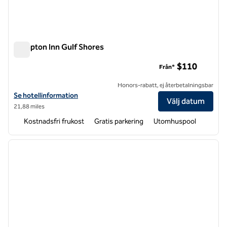
Hampton Inn Gulf Shores
Hampton Inn Gulf Shores
$110
Från*
Honors-rabatt, ej återbetalningsbar
Visa hotelldetaljer för Hampton Inn Gulf Shores
Se hotellinformation
Välj datum
21,88 miles
Kostnadsfri frukost
Gratis parkering
Utomhuspool
1
/
12
föregående bild
nästa b
1 av 12