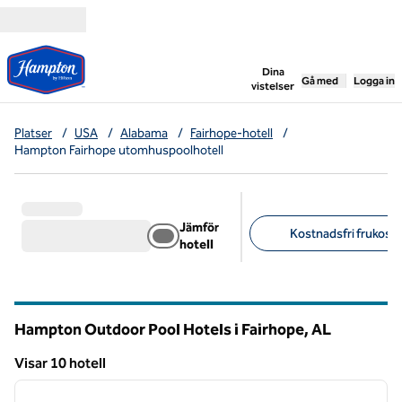
Gå vidare till innehållet
,
öppnar ny flik
Dina
Gå med
Logga in
vistelser
Platser
/
USA
/
Alabama
/
Fairhope-hotell
/
Hampton Fairhope utomhuspoolhotell
Jämför
Kostnadsfri frukost 
hotell
Föreslagna filter
Hampton Outdoor Pool Hotels i Fairhope,
AL
Alabama
Visar 10 hotell
1
/
12
Visar 10 hotell
föregående bild
nästa b
1 av 12