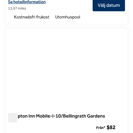
Visa hotelluppgifter för Hampton Inn & Suites Mobile – Downtown His
Se hotellinformation
Välj datum
13,97 miles
Kostnadsfri frukost
Utomhuspool
1
/
12
föregående bild
nästa b
1 av 12
Hampton Inn Mobile-I-10/Bellingrath Gardens
Hampton Inn Mobile-I-10/Bellingrath Gardens
$82
Från*