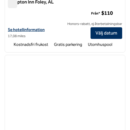
Hampton Inn Foley, AL
Hampton Inn Foley, AL
$110
Från*
Honors-rabatt, ej återbetalningsbar
Visa hotelldetaljer för Hampton Inn Foley, AL
Se hotellinformation
Välj datum
17,08 miles
Kostnadsfri frukost
Gratis parkering
Utomhuspool
1
/
12
föregående bild
nästa b
1 av 12