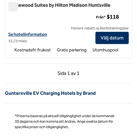
Homewood Suites by Hilton Madison Huntsville
Homewood Suites by Hilton Madison Huntsville
$118
Från*
Honors-rabatt, ej återbetalningsbar
Visa hotelluppgifter för Homewood Suites by Hilton Madison Huntsvi
Se hotellinformation
Välj datum
33,23 miles
Kostnadsfri frukost
Gratis parkering
Utomhuspool
Föregående sida, 1 av 1
Nästa sida, 1 av 1
Sida
1 av 1
Sida 1 av 1
Guntersville EV Charging Hotels by Brand
*Priserna baseras på aktuell tillgänglighet under de kommande
30 dagarna och kan komma att ändras. Ange exakta datum för
specifika priser och tillgänglighet.