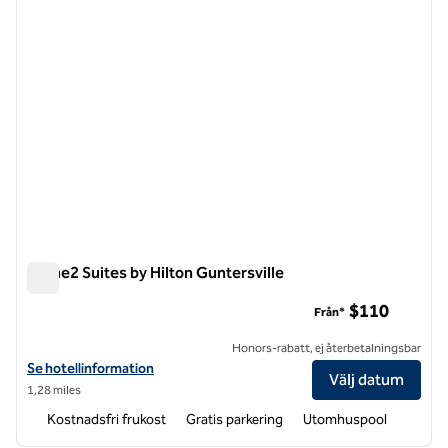
Home2 Suites by Hilton Guntersville
Home2 Suites by Hilton Guntersville
$110
Från*
Honors-rabatt, ej återbetalningsbar
Visa hotelluppgifter för Home2 Suites by Hilton Guntersville
Se hotellinformation
Välj datum
1,28 miles
Kostnadsfri frukost
Gratis parkering
Utomhuspool
1
/
12