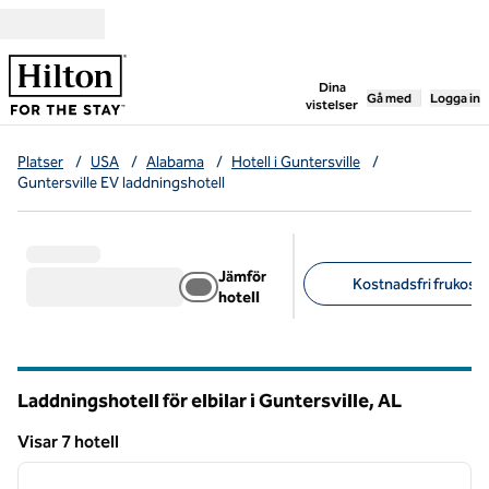
Gå vidare till innehållet
,
öppnar ny flik
Dina
Gå med
Logga in
vistelser
Platser
/
USA
/
Alabama
/
Hotell i Guntersville
/
Guntersville EV laddningshotell
Jämför
Kostnadsfri frukost (
hotell
Föreslagna filter
Laddningshotell för elbilar i Guntersville,
AL
Alabama
Visar 7 hotell
1
/
12
Visar 7 hotell
föregående bild
nästa b
1 av 12