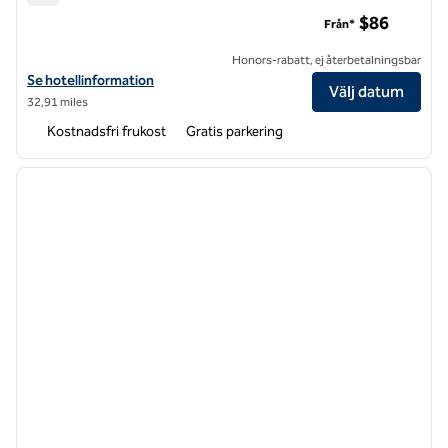
Tru by Hilton Huntsville Research Park Area
$86
Från*
Honors-rabatt, ej återbetalningsbar
Visa hotelluppgifter för Tru by Hilton Huntsville Research Park Area
Se hotellinformation
Välj datum
32,91 miles
Kostnadsfri frukost
Gratis parkering
1
/
12
föregående bild
nästa b
1 av 12