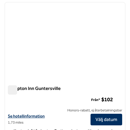
föregående bild
nästa b
1 av 12
Hampton Inn Guntersville
Hampton Inn Guntersville
$102
Från*
Honors-rabatt, ej återbetalningsbar
Visa hotelldetaljer för Hampton Inn Guntersville
Se hotellinformation
Välj datum
1,73 miles