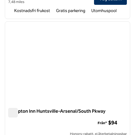
7,48 miles
Kostnadsfri frukost
Gratis parkering
Utomhuspool
1
/
12
föregående bild
nästa b
1 av 12
Hampton Inn Huntsville-Arsenal/South Pkway
Hampton Inn Huntsville-Arsenal/South Pkway
$94
Från*
Honors-rabatt, ej återbetalningsbar