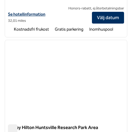
Honors-rabatt, ej återbetalningsbar
Visa hotelluppgifter för Hampton Inn Fort Payne
Se hotellinformation
Välj datum
32,01 miles
Kostnadsfri frukost
Gratis parkering
Inomhuspool
1
/
12
föregående bild
nästa b
1 av 12
Tru by Hilton Huntsville Research Park Area