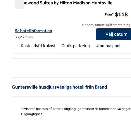
Homewood Suites by Hilton Madison Huntsville
Homewood Suites by Hilton Madison Huntsville
$118
Från*
Honors-rabatt, ej återbetalning
Visa hotelluppgifter för Homewood Suites by Hilton Madison Hun
Se hotellinformation
Välj datum
33,23 miles
Kostnadsfri frukost
Gratis parkering
Utomhuspool
Före
Guntersville husdjursvänliga hotell från Brand
*Priserna baseras på aktuell tillgänglighet under de kommande 30 dagar
tillgänglighet.