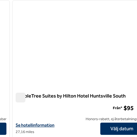
nästa bild
föregående bild
1 av 11
DoubleTree Suites by Hilton Hotel Huntsville South
DoubleTree Suites by Hilton Hotel Huntsville South
$95
Från*
sbar
Honors-rabatt, ej återbetalning
Visa hotelluppgifter för DoubleTree Suites by Hilton Hotel Hunts
Se hotellinformation
Välj datum
27,16 miles