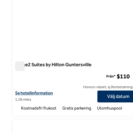
Home2 Suites by Hilton Guntersville
Home2 Suites by Hilton Guntersville
$110
Från*
Honors-rabatt, ej återbetalning
Visa hotelluppgifter för Home2 Suites by Hilton Guntersville
Se hotellinformation
Välj datum
1,28 miles
Kostnadsfri frukost
Gratis parkering
Utomhuspool
1
föregående bild
1 av 12