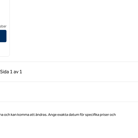
sbar
tsville
gående sida, 1 av 1
Nästa sida, 1 av 1
Sida
1 av 1
Sida 1 av 1
na och kan komma att ändras. Ange exakta datum för specifika priser och