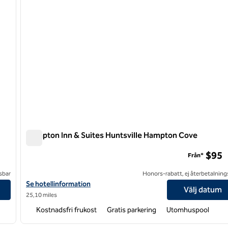
Hampton Inn & Suites Huntsville Hampton Cove
Hampton Inn & Suites Huntsville Hampton Cove
$95
Från*
sbar
Honors-rabatt, ej återbetalning
Visa hotelldetaljer för Hampton Inn & Suites Huntsville Hampton
Se hotellinformation
Välj datum
25,10 miles
Kostnadsfri frukost
Gratis parkering
Utomhuspool
/
12
1