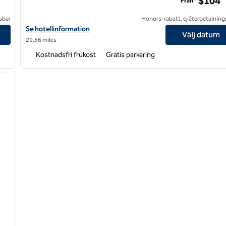
$104
Från*
sbar
Honors-rabatt, ej återbetalning
Visa hotelldetaljer för Hampton Inn Gadsden
Se hotellinformation
Välj datum
29,56 miles
Kostnadsfri frukost
Gratis parkering
/
12
nästa bild