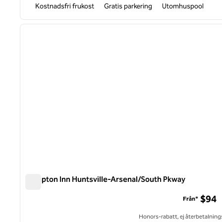
Kostnadsfri frukost
Gratis parkering
Utomhuspool
1
föregående bild
1 av 12
Hampton Inn Huntsville-Arsenal/South Pkway
Hampton Inn Huntsville-Arsenal/South Pkway
$94
Från*
Honors-rabatt, ej återbetalning