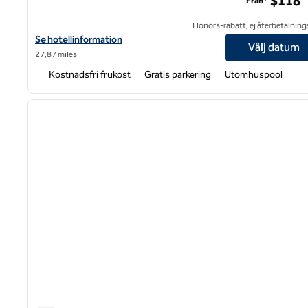
$118
Från*
Honors-rabatt, ej återbetalning
Visa hotelldetaljer för Hampton Inn & Suites Scottsboro
Se hotellinformation
Välj datum
27,87 miles
Kostnadsfri frukost
Gratis parkering
Utomhuspool
1
föregående bild
1 av 12