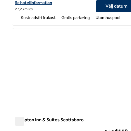
Visa hotelldetaljer för Hampton Inn Huntsville-Arsenal/South P
Se hotellinformation
Välj datum
27,23 miles
Kostnadsfri frukost
Gratis parkering
Utomhuspool
1
föregående bild
1 av 12
Hampton Inn & Suites Scottsboro
Hampton Inn & Suites Scottsboro