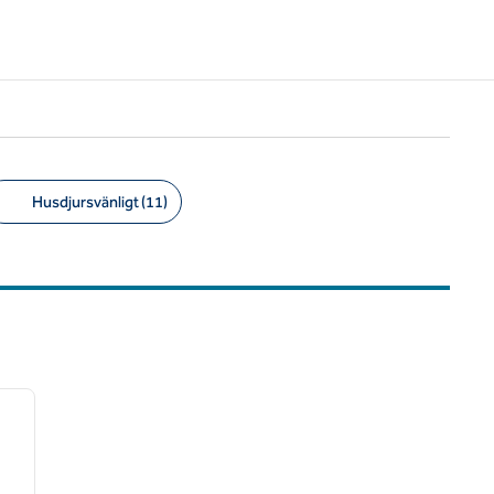
Husdjursvänligt (11)
/
12
nästa bild