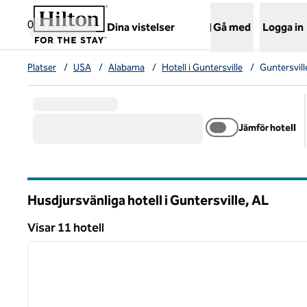
Gå vidare till innehållet
,
öppnar ny flik
0
Dina vistelser
Gå med
Logga in
Platser
/
USA
/
Alabama
/
Hotell i Guntersville
/
Guntersvill
Jämför hotell
Husdjursvänliga hotell i Guntersville,
AL
Alabama
Visar 11 hotell
1
Visar 11 hotell
föregående bild
1 av 12