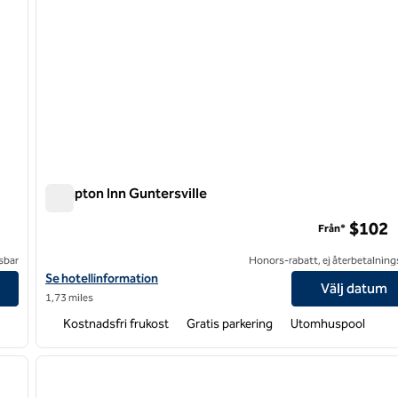
Hampton Inn Guntersville
Hampton Inn Guntersville
$102
Från*
sbar
Honors-rabatt, ej återbetalning
Visa hotelldetaljer för Hampton Inn Guntersville
Se hotellinformation
Välj datum
1,73 miles
Kostnadsfri frukost
Gratis parkering
Utomhuspool
/
12
1
nästa bild
föregående bild
1 av 12