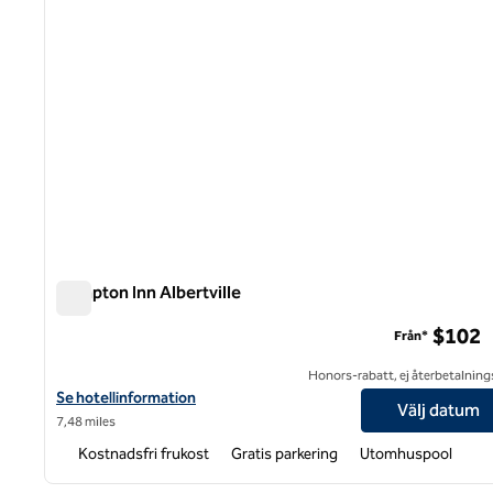
Hampton Inn Albertville
Hampton Inn Albertville
$102
Från*
Honors-rabatt, ej återbetalning
Visa hotelldetaljer för Hampton Inn Albertville
Se hotellinformation
Välj datum
7,48 miles
Kostnadsfri frukost
Gratis parkering
Utomhuspool
1