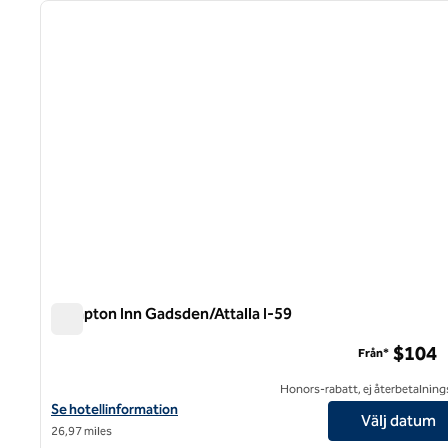
föregående bild
1 av 12
Hampton Inn Gadsden/Attalla I-59
Hampton Inn Gadsden/Attalla I-59
$104
Från*
Honors-rabatt, ej återbetalning
Visa hotelldetaljer för Hampton Inn Gadsden/Attalla I-59
Se hotellinformation
Välj datum
26,97 miles