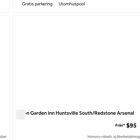
Gratis parkering
Utomhuspool
/
12
1
nästa bild
föregående bild
1 av 12
Hilton Garden Inn Huntsville South/Redstone Arsenal
Hilton Garden Inn Huntsville South/Redstone Arsenal
$95
Från*
sbar
Honors-rabatt, ej återbetalning