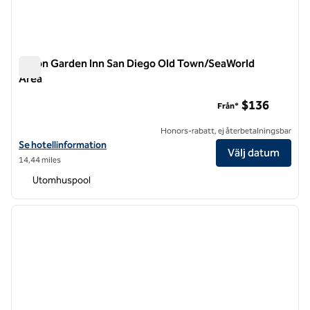
Hilton Garden Inn San Diego Old Town/SeaWorld
Area
Hilton Garden Inn San Diego Old Town/SeaWorld Area
$136
Från*
Honors-rabatt, ej återbetalningsbar
Visa hotelluppgifter för Hilton Garden Inn San Diego Old Town/SeaW
Se hotellinformation
Välj datum
14,44 miles
Utomhuspool
1
/
12
föregående bild
nästa b
1 av 12