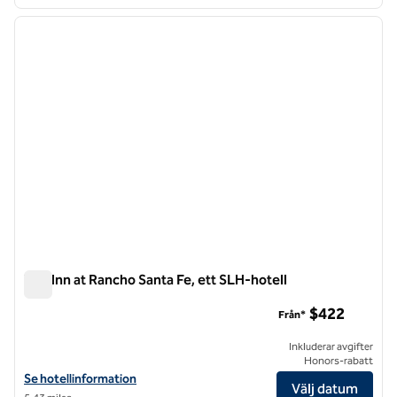
1
/
12
föregående bild
nästa b
1 av 12
The Inn at Rancho Santa Fe, ett SLH-hotell
The Inn at Rancho Santa Fe, ett SLH-hotell
$422
Från*
Inkluderar avgifter
Honors-rabatt
Visa hotelluppgifter för The Inn at Rancho Santa Fe, an SLH Hotel
Se hotellinformation
Välj datum