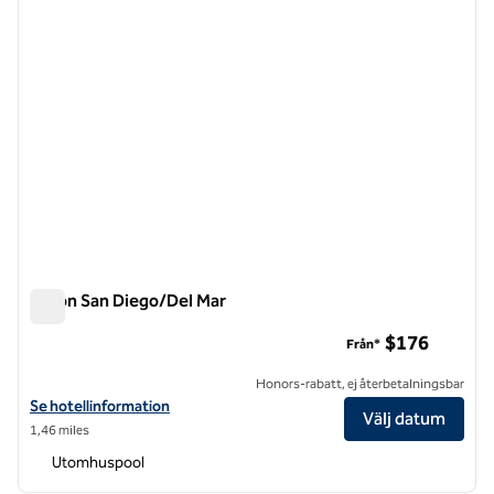
Hilton San Diego/Del Mar
Hilton San Diego/Del Mar
$176
Från*
Honors-rabatt, ej återbetalningsbar
Visa hotelluppgifter för Hilton San Diego/Del Mar
Se hotellinformation
Välj datum
1,46 miles
Utomhuspool
1
/
7