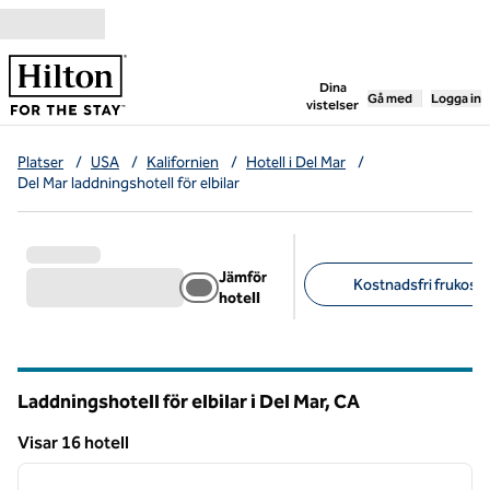
Gå vidare till innehållet
,
öppnar ny flik
Dina
Gå med
Logga in
vistelser
Platser
/
USA
/
Kalifornien
/
Hotell i Del Mar
/
Del Mar laddningshotell för elbilar
Jämför
Kostnadsfri frukost (
hotell
Föreslagna filter
Laddningshotell för elbilar i Del Mar,
CA
Kalifornien
Visar 16 hotell
1
/
10
Visar 16 hotell
föregående bild
nästa b
1 av 10