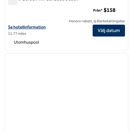
Hilton Garden Inn Carlsbad Beach
$158
Från*
Honors-rabatt, ej återbetalningsbar
Visa hotelluppgifter för Hilton Garden Inn Carlsbad Beach
Se hotellinformation
Välj datum
11,77 miles
Utomhuspool
1
/
12
föregående bild
nästa b
1 av 12