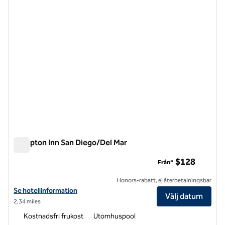
Hampton Inn San Diego/Del Mar
Hampton Inn San Diego/Del Mar
$128
Från*
Honors-rabatt, ej återbetalningsbar
Visa hotelluppgifter för Hampton Inn San Diego/Del Mar
Se hotellinformation
Välj datum
2,34 miles
Kostnadsfri frukost
Utomhuspool