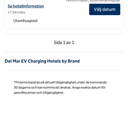
Honors-rabatt, ej återbetalningsbar
Visa hotelluppgifter för Carte Hotel San Diego Downtown, Curio Coll
Se hotellinformation
Välj datum
17,54 miles
Utomhuspool
Föregående sida, 1 av 1
Nästa sida, 1 av 1
Sida
1 av 1
Sida 1 av 1
Del Mar EV Charging Hotels by Brand
*Priserna baseras på aktuell tillgänglighet under de kommande
30 dagarna och kan komma att ändras. Ange exakta datum för
specifika priser och tillgänglighet.