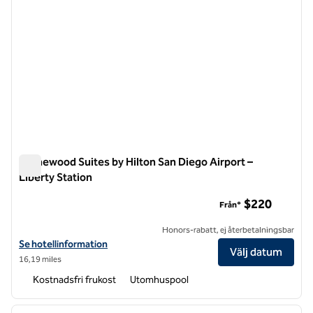
Homewood Suites by Hilton San Diego Airport –
Liberty Station
Homewood Suites by Hilton San Diego Airport – Liberty Stati
$220
Från*
Honors-rabatt, ej återbetalningsbar
Visa hotelluppgifter för Homewood Suites by Hilton San Diego Airpor
Se hotellinformation
Välj datum
16,19 miles
Kostnadsfri frukost
Utomhuspool
1
/
12
föregående bild
nästa b
1 av 12