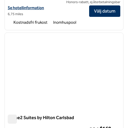
Honors-rabatt, ej återbetalningsbar
Visa hotelluppgifter för Embassy Suites by Hilton San Diego La Jolla
Se hotellinformation
Välj datum
6,75 miles
Kostnadsfri frukost
Inomhuspool
1
/
12
föregående bild
nästa b
1 av 12
Home2 Suites by Hilton Carlsbad
Home2 Suites by Hilton Carlsbad