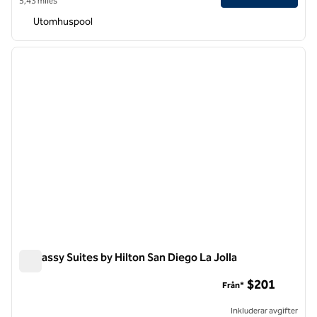
5,43 miles
Utomhuspool
1
/
12
föregående bild
nästa b
1 av 12
Embassy Suites by Hilton San Diego La Jolla
Embassy Suites by Hilton San Diego La Jolla
$201
Från*
Inkluderar avgifter