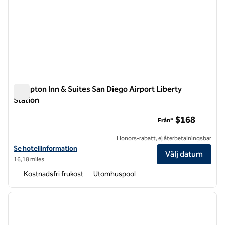
Hampton Inn & Suites San Diego Airport Liberty
Station
Hampton Inn & Suites San Diego Airport Liberty Station
$168
Från*
Honors-rabatt, ej återbetalningsbar
Visa hotelluppgifter för Hampton Inn & Suites San Diego Airport Libe
Se hotellinformation
Välj datum
16,18 miles
Kostnadsfri frukost
Utomhuspool
1
/
12
föregående bild
nästa b
1 av 12