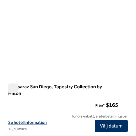
Monsaraz San Diego, Tapestry Collection by
Hilton
Monsaraz San Diego, Tapestry Collection by Hilton
$165
Från*
Honors-rabatt, ej återbetalningsbar
Visa hotelluppgifter för The Monsaraz San Diego, Tapestry Collection
Se hotellinformation
Välj datum
16,30 miles
1
/
12