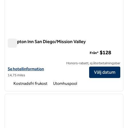
Hampton Inn San Diego/Mission Valley
Hampton Inn San Diego/Mission Valley
$128
Från*
Honors-rabatt, ej återbetalningsbar
Visa hotelldetaljer för Hampton Inn San Diego/Mission Valley
Se hotellinformation
Välj datum
14,75 miles
Kostnadsfri frukost
Utomhuspool
1
/
12
föregående bild
nästa b
1 av 12