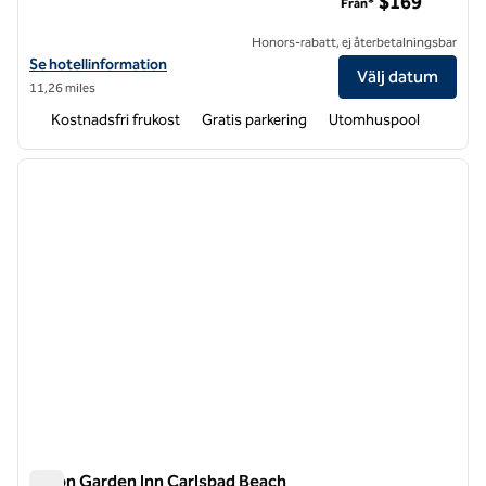
$169
Från*
Honors-rabatt, ej återbetalningsbar
Visa hotelluppgifter för Home2 Suites by Hilton Carlsbad
Se hotellinformation
Välj datum
11,26 miles
Kostnadsfri frukost
Gratis parkering
Utomhuspool
1
/
12
föregående bild
nästa b
1 av 12
Hilton Garden Inn Carlsbad Beach