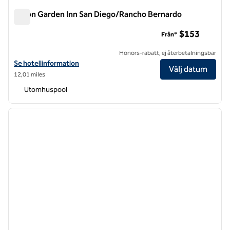
Hilton Garden Inn San Diego/Rancho Bernardo
Hilton Garden Inn San Diego/Rancho Bernardo
$153
Från*
Honors-rabatt, ej återbetalningsbar
Visa hotelluppgifter för Hilton Garden Inn San Diego/Rancho Bernar
Se hotellinformation
Välj datum
12,01 miles
Utomhuspool
1
/
12
föregående bild
nästa b
1 av 12