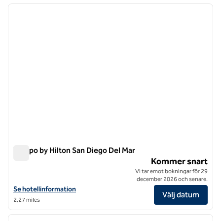
föregående bild
nästa b
1 av 7
Tempo by Hilton San Diego Del Mar
Tempo by Hilton San Diego Del Mar
Kommer snart
Vi tar emot bokningar för 29
december 2026 och senare.
Visa hotelluppgifter för Tempo by Hilton San Diego Del Mar
Se hotellinformation
Välj datum
2,27 miles
1
/
12
föregående bild
nästa b
1 av 12