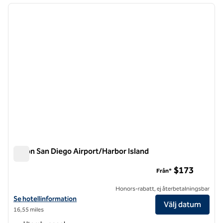
föregående bild
nästa b
1 av 12
Hilton San Diego Airport/Harbor Island
Hilton San Diego Airport/Harbor Island
$173
Från*
Honors-rabatt, ej återbetalningsbar
Visa hotelluppgifter för Hilton San Diego Airport/Harbor Island
Se hotellinformation
Välj datum
16,55 miles