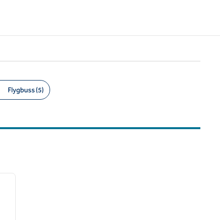
Flygbuss (5)
/
12
nästa bild