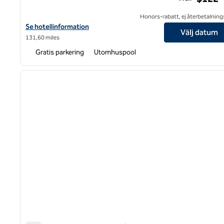
Honors-rabatt, ej återbetalning
Visa hotelluppgifter för DoubleTree by Hilton Hotel Newark – Fr
Se hotellinformation
Välj datum
131,60 miles
Gratis parkering
Utomhuspool
1
föregående bild
1 av 12