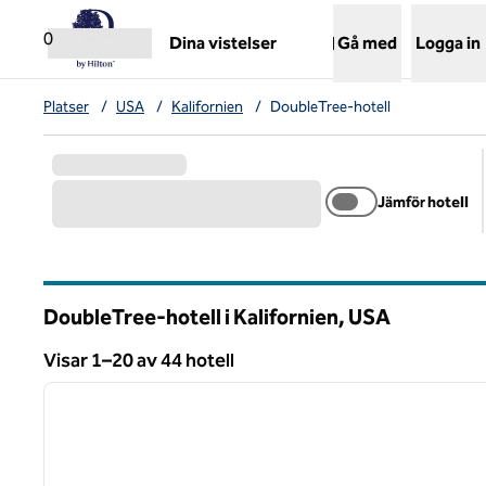
Gå vidare till innehållet
,
öppnar ny flik
0
Dina vistelser
Gå med
Logga in
Platser
/
USA
/
Kalifornien
/
DoubleTree-hotell
Jämför hotell
DoubleTree-hotell i Kalifornien, USA
Visar 1–20 av 44 hotell
1
Visar 44 hotell
föregående bild
1 av 12