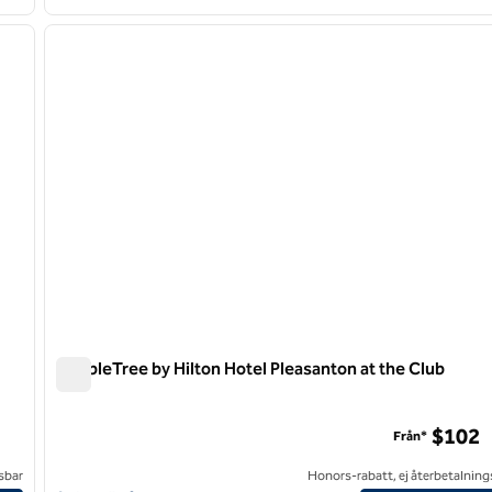
/
12
1
nästa bild
föregående bild
1 av 12
DoubleTree by Hilton Hotel Pleasanton at the Club
DoubleTree by Hilton Hotel Pleasanton at the Club
$102
Från*
sbar
Honors-rabatt, ej återbetalning