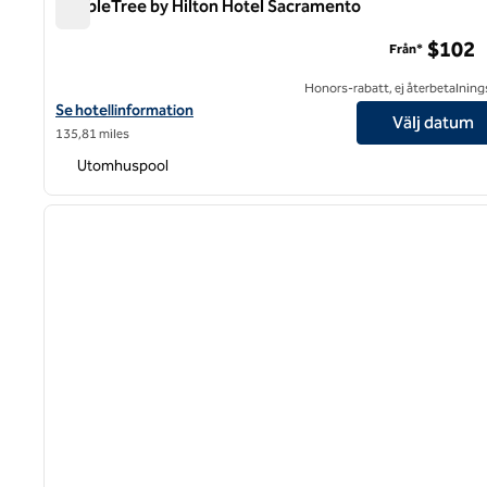
DoubleTree by Hilton Hotel Sacramento
DoubleTree by Hilton Hotel Sacramento
$102
Från*
Honors-rabatt, ej återbetalning
Visa hotelluppgifter för DoubleTree by Hilton Hotel Sacramento
Se hotellinformation
Välj datum
135,81 miles
Utomhuspool
1
föregående bild
1 av 12