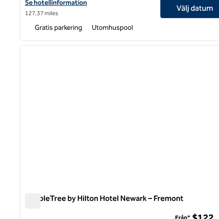
Visa hotelluppgifter för DoubleTree by Hilton Hotel Campbell – P
Se hotellinformation
Välj datum
127,37 miles
Gratis parkering
Utomhuspool
1
föregående bild
1 av 12
DoubleTree by Hilton Hotel Newark – Fremont
DoubleTree by Hilton Hotel Newark – Fremont
$122
Från*