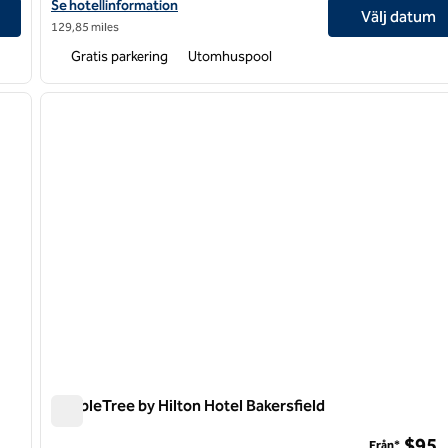
runeyard Plaza
Visa hotelluppgifter för DoubleTree by Hilton Hotel Pleasanton a
Se hotellinformation
Välj datum
129,85 miles
Gratis parkering
Utomhuspool
/
12
1
nästa bild
föregående bild
1 av 12
DoubleTree by Hilton Hotel Bakersfield
DoubleTree by Hilton Hotel Bakersfield
$95
Från*