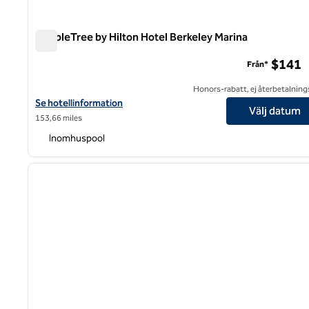
DoubleTree by Hilton Hotel Berkeley Marina
DoubleTree by Hilton Hotel Berkeley Marina
$141
Från*
Honors-rabatt, ej återbetalning
Visa hotelluppgifter för DoubleTree by Hilton Hotel Berkeley Mar
Se hotellinformation
Välj datum
153,66 miles
Inomhuspool
1
föregående bild
1 av 12