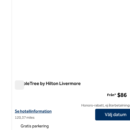
DoubleTree by Hilton Livermore
DoubleTree by Hilton Livermore
$86
Från*
Honors-rabatt, ej återbetalning
Visa hotelluppgifter för DoubleTree by Hilton Livermore
Se hotellinformation
Välj datum
120,37 miles
Gratis parkering