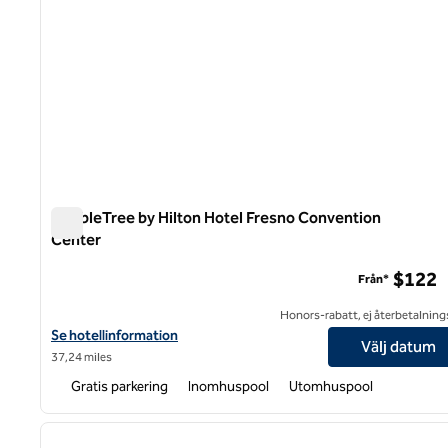
DoubleTree by Hilton Hotel Fresno Convention
Center
DoubleTree by Hilton Hotel Fresno Convention Center
$122
Från*
Honors-rabatt, ej återbetalning
Visa hotelluppgifter för DoubleTree by Hilton Hotel Fresno Con
Se hotellinformation
Välj datum
37,24 miles
Gratis parkering
Inomhuspool
Utomhuspool
1
föregående bild
1 av 12