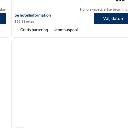
sbar
Honors-rabatt, ej återbetalning
emont
Visa hotelluppgifter för DoubleTree by Hilton Hotel Bakersfield
Se hotellinformation
Välj datum
133,22 miles
Gratis parkering
Utomhuspool
/
12
1
nästa bild
föregående bild
1 av 12