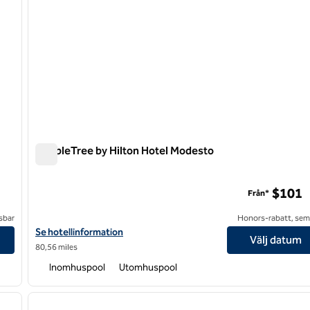
DoubleTree by Hilton Hotel Modesto
DoubleTree by Hilton Hotel Modesto
$101
Från*
sbar
Honors-rabatt, semi
vention Center
Visa hotelluppgifter för DoubleTree by Hilton Hotel Modesto
Se hotellinformation
Välj datum
80,56 miles
Inomhuspool
Utomhuspool
/
12
1
nästa bild
föregående bild
1 av 12