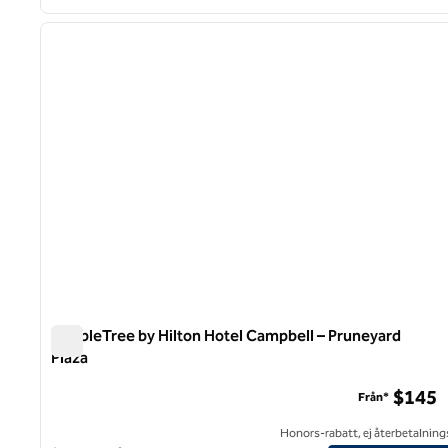
1
föregående bild
1 av 12
DoubleTree by Hilton Hotel Campbell – Pruneyard
Plaza
DoubleTree by Hilton Hotel Campbell – Pruneyard Plaza
$145
Från*
Honors-rabatt, ej återbetalning