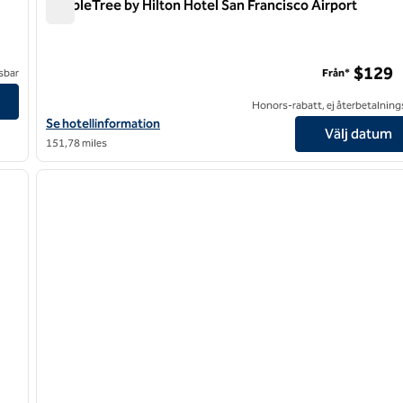
DoubleTree by Hilton Hotel San Francisco Airport
DoubleTree by Hilton Hotel San Francisco Airport
$129
sbar
Från*
Honors-rabatt, ej återbetalning
Visa hotelluppgifter för DoubleTree by Hilton Hotel San Francisco
Se hotellinformation
Välj datum
151,78 miles
/
12
1
nästa bild
föregående bild
1 av 12