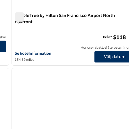
DoubleTree by Hilton San Francisco Airport North
Bayfront
DoubleTree by Hilton San Francisco Airport North Bayfron
$118
sbar
Från*
ina
Honors-rabatt, ej återbetalning
Visa hotelluppgifter för DoubleTree by Hilton San Francisco Airp
Se hotellinformation
Välj datum
154,69 miles
/
12
1
nästa bild
föregående bild
1 av 11