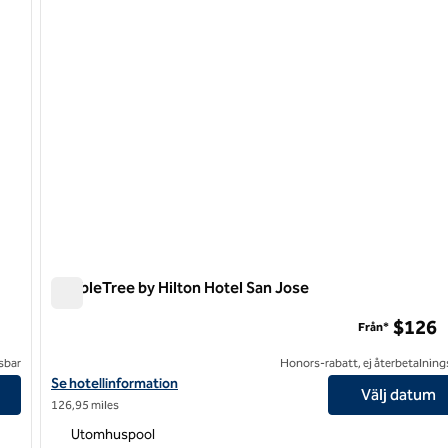
DoubleTree by Hilton Hotel San Jose
DoubleTree by Hilton Hotel San Jose
$126
Från*
sbar
Honors-rabatt, ej återbetalning
Visa hotelluppgifter för DoubleTree by Hilton Hotel San Jose
Se hotellinformation
Välj datum
126,95 miles
Utomhuspool