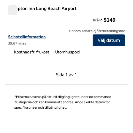
Hampton Inn Long Beach Airport
Hampton Inn Long Beach Airport
$149
Från*
Honors-rabatt, ej återbetalningsbar
Visa hotelldetaljer för Hampton Inn Long Beach Airport
Se hotellinformation
Välj datum
39,67 miles
Kostnadsfri frukost
Utomhuspool
Föregående sida, 1 av 1
Nästa sida, 1 av 1
Sida
1 av 1
Sida 1 av 1
*Priserna baseras på aktuell tillgänglighet under de kommande
30 dagarna och kan komma att ändras. Ange exakta datum för
specifika priser och tillgänglighet.