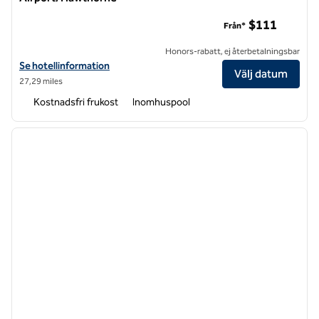
Hampton Inn Los Angeles International Airport/Hawthorne
$111
Från*
Honors-rabatt, ej återbetalningsbar
Visa hotelldetaljer för Hampton Inn Los Angeles International Airp
Se hotellinformation
Välj datum
27,29 miles
Kostnadsfri frukost
Inomhuspool
1
/
10
föregående bild
nästa b
1 av 10