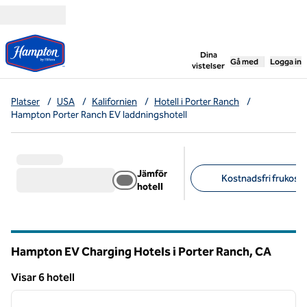
Gå vidare till innehållet
,
öppnar ny flik
Dina
Gå med
Logga in
vistelser
Platser
/
USA
/
Kalifornien
/
Hotell i Porter Ranch
/
Hampton Porter Ranch EV laddningshotell
Jämför
Kostnadsfri frukost (
hotell
Föreslagna filter
Hampton EV Charging Hotels i Porter Ranch,
CA
Kalifornien
Visar 6 hotell
1
/
12
Visar 6 hotell
föregående bild
nästa b
1 av 12