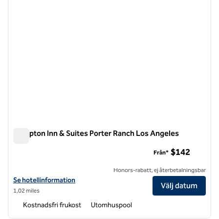
Hampton Inn & Suites Porter Ranch Los Angeles
Hampton Inn & Suites Porter Ranch Los Angeles
$142
Från*
Honors-rabatt, ej återbetalningsbar
Visa hotelldetaljer för Hampton Inn & Suites Porter Ranch Los Angel
Se hotellinformation
Välj datum
1,02 miles
Kostnadsfri frukost
Utomhuspool
1
/
7