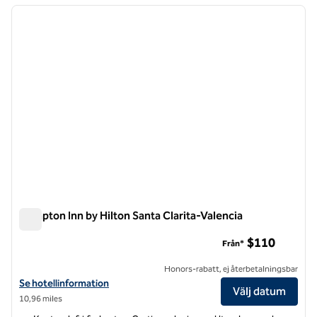
föregående bild
nästa b
1 av 7
Hampton Inn by Hilton Santa Clarita-Valencia
Hampton Inn by Hilton Santa Clarita-Valencia
$110
Från*
Honors-rabatt, ej återbetalningsbar
Visa hotelldetaljer för Hampton Inn by Hilton Santa Clarita-Valencia
Se hotellinformation
Välj datum
10,96 miles