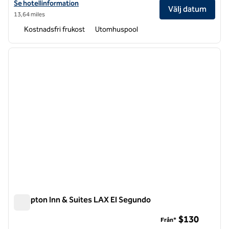
Visa hotelluppgifter för Hampton Inn and Suites Los Angeles Burbank
Se hotellinformation
Välj datum
13,64 miles
Kostnadsfri frukost
Utomhuspool
1
/
11
föregående bild
nästa b
1 av 11
Hampton Inn & Suites LAX El Segundo
Hampton Inn & Suites LAX El Segundo
$130
Från*