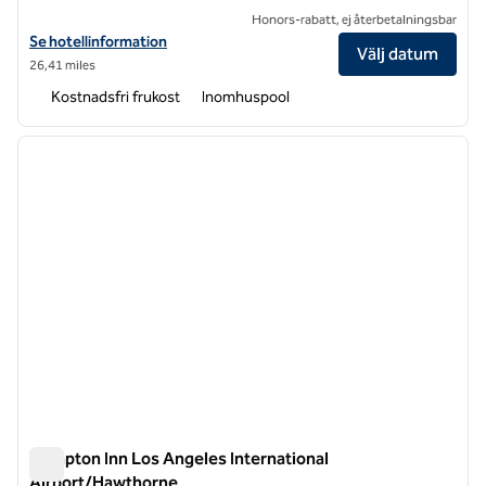
Honors-rabatt, ej återbetalningsbar
Visa hotelldetaljer för Hampton Inn & Suites LAX El Segundo
Se hotellinformation
Välj datum
26,41 miles
Kostnadsfri frukost
Inomhuspool
1
/
12
föregående bild
nästa b
1 av 12
Hampton Inn Los Angeles International
Airport/Hawthorne