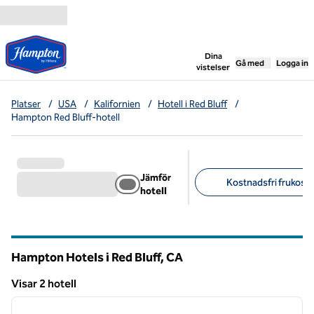
Gå vidare till innehållet
,
öppnar ny flik
Dina
Gå med
Logga in
vistelser
Platser
/
USA
/
Kalifornien
/
Hotell i Red Bluff
/
Hampton Red Bluff-hotell
Jämför
Kostnadsfri frukost (
hotell
Föreslagna filter
Hampton Hotels i Red Bluff,
CA
Kalifornien
Visar 2 hotell
1
/
12
Visar 2 hotell
föregående bild
nästa b
1 av 12