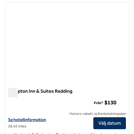
föregående bild
nästa b
1 av 12
Hampton Inn & Suites Redding
Hampton Inn & Suites Redding
$130
Från*
Honors-rabatt, ej återbetalningsbar
Visa hotelldetaljer för Hampton Inn & Suites Redding
Se hotellinformation
Välj datum
28,42 miles