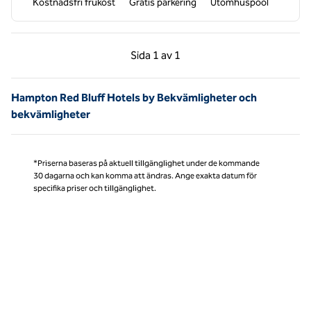
Kostnadsfri frukost
Gratis parkering
Utomhuspool
Föregående sida, 1 av 1
Nästa sida, 1 av 1
Sida
1 av 1
Sida 1 av 1
Hampton Red Bluff Hotels by Bekvämligheter och
bekvämligheter
*Priserna baseras på aktuell tillgänglighet under de kommande
30 dagarna och kan komma att ändras. Ange exakta datum för
specifika priser och tillgänglighet.