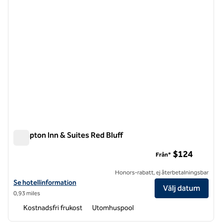
Hampton Inn & Suites Red Bluff
Hampton Inn & Suites Red Bluff
$124
Från*
Honors-rabatt, ej återbetalningsbar
Visa hotelldetaljer för Hampton Inn & Suites Red Bluff
Se hotellinformation
Välj datum
0,93 miles
Kostnadsfri frukost
Utomhuspool
1
/
12