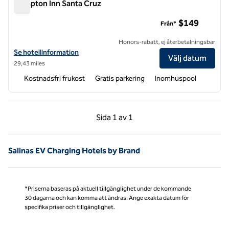
Hampton Inn Santa Cruz
Hampton Inn Santa Cruz
$149
Från*
Honors-rabatt, ej återbetalningsbar
Visa hotelldetaljer för Hampton Inn Santa Cruz
Se hotellinformation
Välj datum
29,43 miles
Kostnadsfri frukost
Gratis parkering
Inomhuspool
Föregående sida, 1 av 1
Nästa sida, 1 av 1
Sida
1 av 1
Sida 1 av 1
Salinas EV Charging Hotels by Brand
*Priserna baseras på aktuell tillgänglighet under de kommande
30 dagarna och kan komma att ändras. Ange exakta datum för
specifika priser och tillgänglighet.