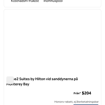
Kostnadsfri frukost
Inomhuspool
1
/
8
föregående bild
nästa b
1 av 8
Home2 Suites by Hilton vid sanddynerna på
Monterey Bay
Home2 Suites by Hilton vid sanddynerna på Monterey Bay
$204
Från*
Honors-rabatt, ej återbetalningsbar