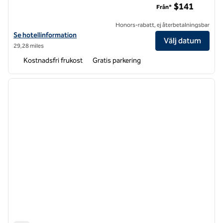
$141
Från*
Honors-rabatt, ej återbetalningsbar
Visa hotelldetaljer för Hampton Inn Santa Cruz West
Se hotellinformation
Välj datum
29,28 miles
Kostnadsfri frukost
Gratis parkering
1
/
12
föregående bild
nästa b
1 av 12