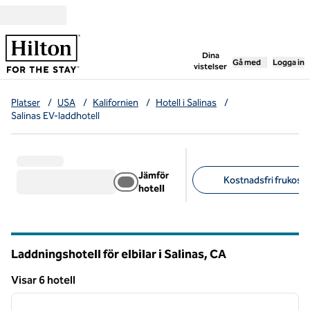
Gå vidare till innehållet
,
öppnar ny flik
Dina
Gå med
Logga in
vistelser
Platser
/
USA
/
Kalifornien
/
Hotell i Salinas
/
Salinas EV-laddhotell
Jämför
Kostnadsfri frukost (
hotell
Föreslagna filter
Laddningshotell för elbilar i Salinas,
CA
Kalifornien
Visar 6 hotell
1
/
12
Visar 6 hotell
föregående bild
nästa b
1 av 12