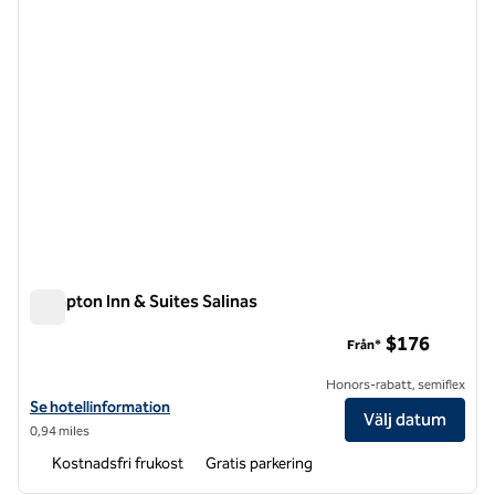
Hampton Inn & Suites Salinas
Hampton Inn & Suites Salinas
$176
Från*
Honors-rabatt, semiflex
Visa hotelldetaljer för Hampton Inn & Suites Salinas
Se hotellinformation
Välj datum
0,94 miles
Kostnadsfri frukost
Gratis parkering
1
/
12