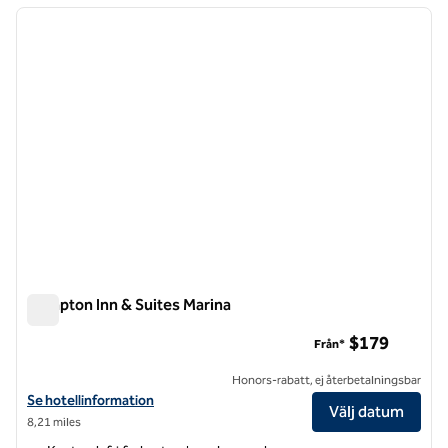
föregående bild
nästa b
1 av 12
Hampton Inn & Suites Marina
Hampton Inn & Suites Marina
$179
Från*
Honors-rabatt, ej återbetalningsbar
Visa hotelldetaljer för Hampton Inn & Suites Marina
Se hotellinformation
Välj datum
8,21 miles