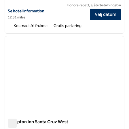
Honors-rabatt, ej återbetalningsbar
Visa hotelldetaljer för Hampton Inn Monterey
Se hotellinformation
Välj datum
12,31 miles
Kostnadsfri frukost
Gratis parkering
1
/
12
föregående bild
nästa b
1 av 12
Hampton Inn Santa Cruz West
Hampton Inn Santa Cruz West