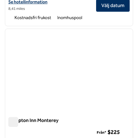
Visa hotelluppgifter för Home2 Suites by Hilton vid sanddynerna på
Se hotellinformation
Välj datum
8,41 miles
Kostnadsfri frukost
Inomhuspool
1
/
12
föregående bild
nästa b
1 av 12
Hampton Inn Monterey
Hampton Inn Monterey
$225
Från*