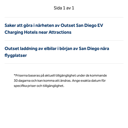
Föregående sida, 1 av 1
Nästa sida, 1 av 1
Sida
1 av 1
Sida 1 av 1
Saker att göra i närheten av Outset San Diego EV
Charging Hotels near Attractions
Outset laddning av elbilar i början av San Diego nära
flygplatser
*Priserna baseras på aktuell tillgänglighet under de kommande
30 dagarna och kan komma att ändras. Ange exakta datum för
specifika priser och tillgänglighet.