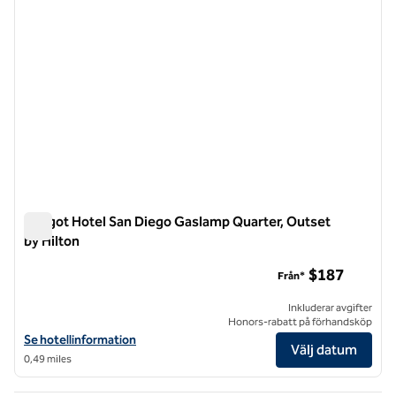
Margot Hotel San Diego Gaslamp Quarter, Outset
by Hilton
Margot Hotel San Diego Gaslamp Quarter, Outset by Hilton
$187
Från*
Inkluderar avgifter
Honors-rabatt på förhandsköp
Visa hotelluppgifter för The Margot Hotel San Diego Gaslamp Quarter
Se hotellinformation
Välj datum
0,49 miles