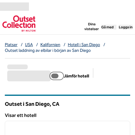
Gå vidare till innehållet
,
öppnar ny flik
Dina
Gå med
Logga in
vistelser
Platser
/
USA
/
Kalifornien
/
Hotell i San Diego
/
Outset laddning av elbilar i början av San Diego
Jämför hotell
Föreslagna filter
Outset i San Diego,
CA
Kalifornien
Visar ett hotell
1
/
12
Visar ett hotell
föregående bild
nästa b
1 av 12