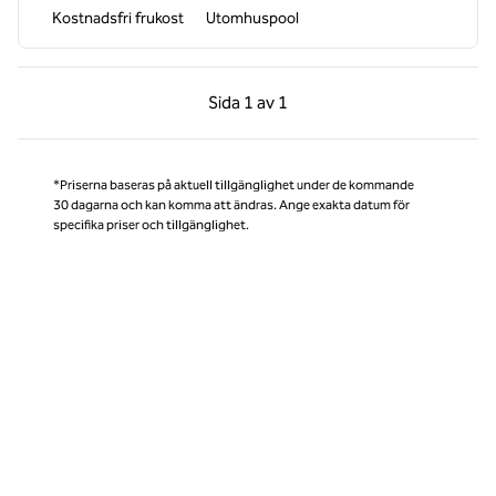
Kostnadsfri frukost
Utomhuspool
Föregående sida, 1 av 1
Nästa sida, 1 av 1
Sida
1 av 1
Sida 1 av 1
*Priserna baseras på aktuell tillgänglighet under de kommande
30 dagarna och kan komma att ändras. Ange exakta datum för
specifika priser och tillgänglighet.