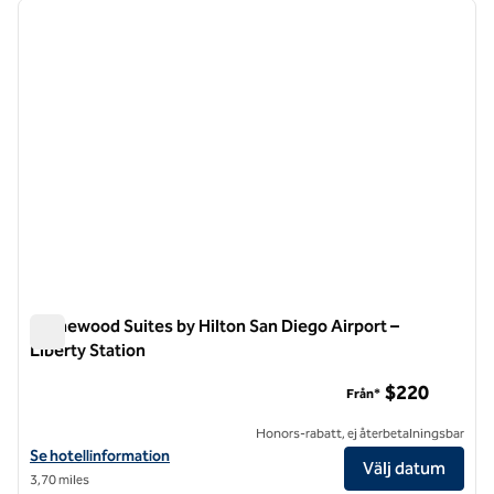
föregående bild
nästa b
1 av 12
Homewood Suites by Hilton San Diego Airport –
Liberty Station
Homewood Suites by Hilton San Diego Airport – Liberty Stati
$220
Från*
Honors-rabatt, ej återbetalningsbar
Visa hotelluppgifter för Homewood Suites by Hilton San Diego Airpor
Se hotellinformation
Välj datum
3,70 miles