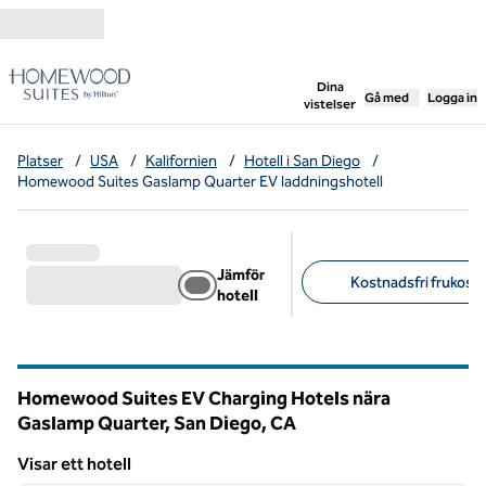
Gå vidare till innehållet
,
öppnar ny flik
Dina
Gå med
Logga in
vistelser
Platser
/
USA
/
Kalifornien
/
Hotell i San Diego
/
Homewood Suites Gaslamp Quarter EV laddningshotell
Jämför
Kostnadsfri frukost (
hotell
Föreslagna filter
Homewood Suites EV Charging Hotels nära
Gaslamp Quarter, San Diego,
CA
Kalifornien
Visar ett hotell
1
/
12
Visar ett hotell