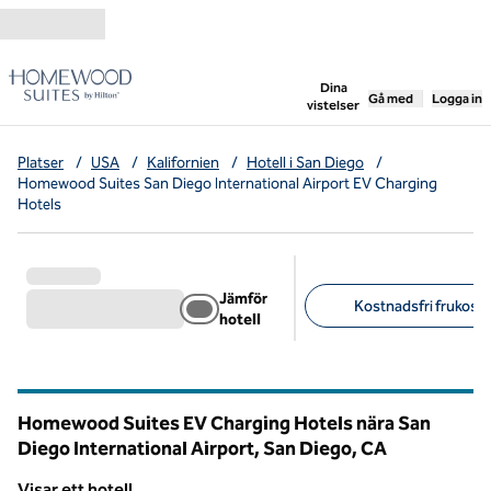
Gå vidare till innehållet
,
öppnar ny flik
Dina
Gå med
Logga in
vistelser
Platser
/
USA
/
Kalifornien
/
Hotell i San Diego
/
Homewood Suites San Diego International Airport EV Charging
Hotels
Jämför
Kostnadsfri frukost (
hotell
Föreslagna filter
Homewood Suites EV Charging Hotels nära San
Diego International Airport, San Diego,
CA
Kalifornien
Visar ett hotell