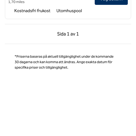
1,70 miles
Kostnadsfri frukost
Utomhuspool
Föregående sida, 1 av 1
Nästa sida, 1 av 1
Sida
1 av 1
Sida 1 av 1
*Priserna baseras på aktuell tillgänglighet under de kommande
30 dagarna och kan komma att ändras. Ange exakta datum för
specifika priser och tillgänglighet.