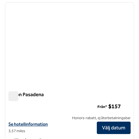
föregående bild
nästa b
1 av 12
Hilton Pasadena
Hilton Pasadena
$157
Från*
Honors-rabatt, ej återbetalningsbar
Visa hotelluppgifter för Hilton Pasadena
Se hotellinformation
Välj datum
3,57 miles