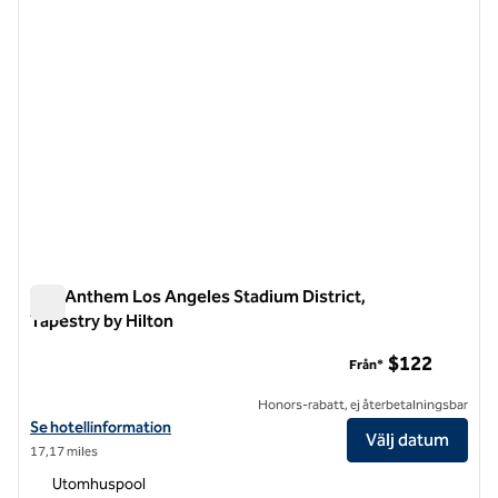
The Anthem Los Angeles Stadium District,
Tapestry by Hilton
The Anthem Los Angeles Stadium District, Tapestry by Hilto
$122
Från*
Honors-rabatt, ej återbetalningsbar
Visa hotelluppgifter för The Anthem Los Angeles Stadium District, T
Se hotellinformation
Välj datum
17,17 miles
Utomhuspool