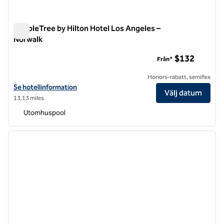
DoubleTree by Hilton Hotel Los Angeles –
Norwalk
DoubleTree by Hilton Hotel Los Angeles – Norwalk
$132
Från*
Honors-rabatt, semiflex
Visa hotelluppgifter för DoubleTree by Hilton Hotel Los Angeles – No
Se hotellinformation
Välj datum
13,13 miles
Utomhuspool
1
/
11
föregående bild
nästa b
1 av 11