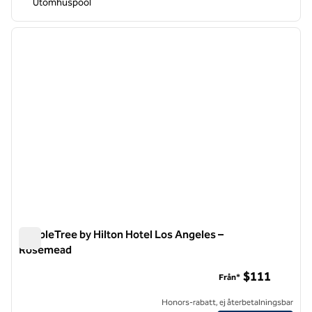
Utomhuspool
1
/
12
föregående bild
nästa b
1 av 12
DoubleTree by Hilton Hotel Los Angeles –
Rosemead
DoubleTree by Hilton Hotel Los Angeles – Rosemead
$111
Från*
Honors-rabatt, ej återbetalningsbar