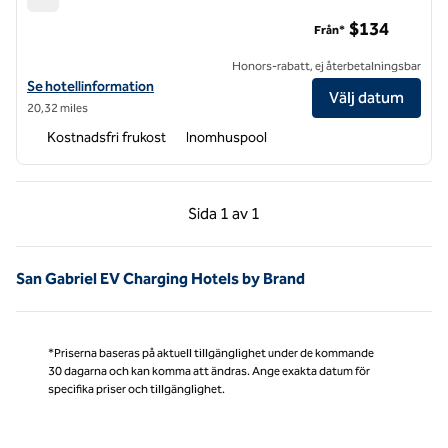
Hampton Inn & Suites LAX El Segundo
$134
Från*
Honors-rabatt, ej återbetalningsbar
Visa hotelldetaljer för Hampton Inn & Suites LAX El Segundo
Se hotellinformation
Välj datum
20,32 miles
Kostnadsfri frukost
Inomhuspool
Föregående sida, 1 av 1
Nästa sida, 1 av 1
Sida
1 av 1
Sida 1 av 1
San Gabriel EV Charging Hotels by Brand
*Priserna baseras på aktuell tillgänglighet under de kommande
30 dagarna och kan komma att ändras. Ange exakta datum för
specifika priser och tillgänglighet.