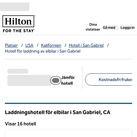
Gå vidare till innehållet
,
öppnar ny flik
Dina
Gå med
Logga in
vistelser
Platser
/
USA
/
Kalifornien
/
Hotell i San Gabriel
/
Hotell för laddning av elbilar i San Gabriel
Jämför
Kostnadsfri frukost (
hotell
Föreslagna filter
Laddningshotell för elbilar i San Gabriel,
CA
Kalifornien
Visar 16 hotell
1
/
13
Visar 16 hotell
föregående bild
nästa b
1 av 13