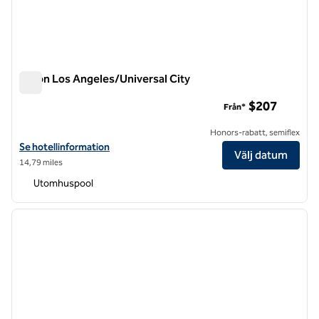
Hilton Los Angeles/Universal City
Hilton Los Angeles/Universal City
$207
Från*
Honors-rabatt, semiflex
Visa hotelluppgifter för Hilton Los Angeles/Universal City
Se hotellinformation
Välj datum
14,79 miles
Utomhuspool
1
/
12
föregående bild
nästa b
1 av 12