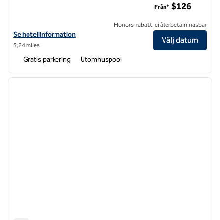
$126
Från*
Honors-rabatt, ej återbetalningsbar
Visa hotelluppgifter för Hilton Garden Inn Los Angeles Montebello
Se hotellinformation
Välj datum
5,24 miles
Gratis parkering
Utomhuspool
1
/
12
föregående bild
nästa b
1 av 12