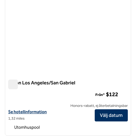
Hilton Los Angeles/San Gabriel
Hilton Los Angeles/San Gabriel
$122
Från*
Honors-rabatt, ej återbetalningsbar
Visa hotelluppgifter för Hilton Los Angeles/San Gabriel
Se hotellinformation
Välj datum
1,32 miles
Utomhuspool
1
/
12