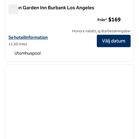
Hilton Garden Inn Burbank Los Angeles
Hilton Garden Inn Burbank Los Angeles
$169
Från*
Honors-rabatt, ej återbetalningsbar
Visa hotelluppgifter för Hilton Garden Inn Burbank Los Angeles
Se hotellinformation
Välj datum
12,60 miles
Utomhuspool
1
/
12
föregående bild
nästa b
1 av 12