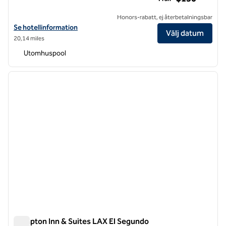
Honors-rabatt, ej återbetalningsbar
Visa hotelluppgifter för Hilton Garden Inn LAX/El Segundo
Se hotellinformation
Välj datum
20,14 miles
Utomhuspool
1
/
11
föregående bild
nästa b
1 av 11
Hampton Inn & Suites LAX El Segundo