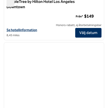
DoubleTree by Hilton Hotel Los Angeles
Downtown
DoubleTree by Hilton Hotel Los Angeles Downtown
$149
Från*
Honors-rabatt, ej återbetalningsbar
Visa hotelluppgifter för DoubleTree by Hilton Hotel Los Angeles D
Se hotellinformation
Välj datum
8,45 miles
1
/
12
föregående bild
nästa b
1 av 12