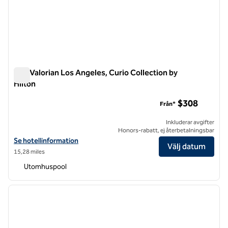
The Valorian Los Angeles, Curio Collection by
Hilton
The Valorian Los Angeles, Curio Collection by Hilton
$308
Från*
Inkluderar avgifter
Honors-rabatt, ej återbetalningsbar
Visa hotelluppgifter för The Valorian Los Angeles, Curio Collection by
Se hotellinformation
Välj datum
15,28 miles
Utomhuspool
1
/
12
föregående bild
nästa b
1 av 12