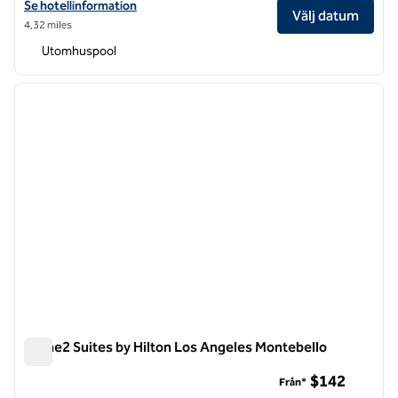
Visa hotelluppgifter för DoubleTree by Hilton Hotel Los Angeles – 
Se hotellinformation
Välj datum
4,32 miles
Utomhuspool
1
/
11
föregående bild
nästa b
1 av 11
Home2 Suites by Hilton Los Angeles Montebello
Home2 Suites by Hilton Los Angeles Montebello
$142
Från*