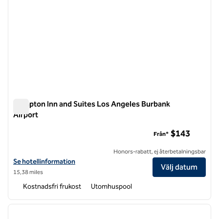
Hampton Inn and Suites Los Angeles Burbank
Airport
Hampton Inn and Suites Los Angeles Burbank Airport
$143
Från*
Honors-rabatt, ej återbetalningsbar
Visa hotelluppgifter för Hampton Inn and Suites Los Angeles Burbank
Se hotellinformation
Välj datum
15,38 miles
Kostnadsfri frukost
Utomhuspool
1
/
12
föregående bild
nästa b
1 av 12