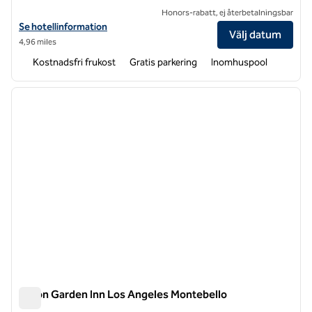
Honors-rabatt, ej återbetalningsbar
Visa hotelluppgifter för Home2 Suites by Hilton Los Angeles Monteb
Se hotellinformation
Välj datum
4,96 miles
Kostnadsfri frukost
Gratis parkering
Inomhuspool
1
/
12
föregående bild
nästa b
1 av 12
Hilton Garden Inn Los Angeles Montebello
Hilton Garden Inn Los Angeles Montebello