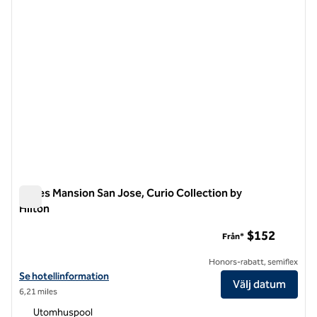
Hayes Mansion San Jose, Curio Collection by
Hilton
Hayes Mansion San Jose, Curio Collection by Hilton
$152
Från*
Honors-rabatt, semiflex
Visa hotelluppgifter för Hayes Mansion San Jose, Curio Collection by 
Se hotellinformation
Välj datum
6,21 miles
Utomhuspool