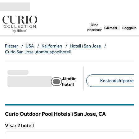
Gå vidare till innehållet
,
öppnar ny flik
Dina
Gå med
Logga in
vistelser
Platser
/
USA
/
Kalifornien
/
Hotell i San Jose
/
Curio San Jose utomhuspoolhotell
Jämför
Kostnadsfri parkerin
hotell
Föreslagna filter
Curio Outdoor Pool Hotels i San Jose,
CA
Kalifornien
Visar 2 hotell
1
/
12
Visar 2 hotell
föregående bild
nästa b
1 av 12