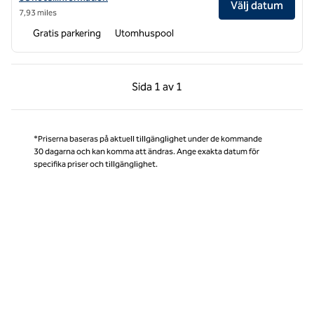
Välj datum
7,93 miles
Gratis parkering
Utomhuspool
Föregående sida, 1 av 1
Nästa sida, 1 av 1
Sida
1 av 1
Sida 1 av 1
*Priserna baseras på aktuell tillgänglighet under de kommande
30 dagarna och kan komma att ändras. Ange exakta datum för
specifika priser och tillgänglighet.