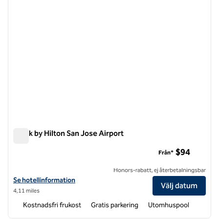
Spark by Hilton San Jose Airport
Spark by Hilton San Jose Airport
$94
Från*
Honors-rabatt, ej återbetalningsbar
Visa hotelluppgifter för Spark by Hilton San Jose Airport
Se hotellinformation
Välj datum
4,11 miles
Kostnadsfri frukost
Gratis parkering
Utomhuspool