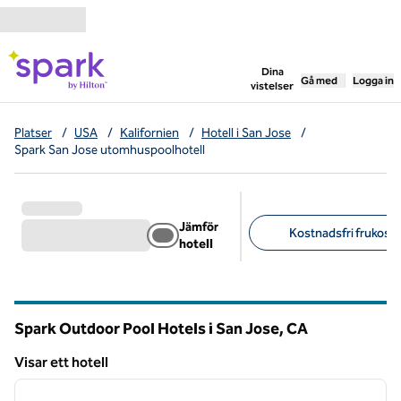
Gå vidare till innehållet
,
öppnar ny flik
Dina
Gå med
Logga in
vistelser
Platser
/
USA
/
Kalifornien
/
Hotell i San Jose
/
Spark San Jose utomhuspoolhotell
Jämför
Kostnadsfri frukost (
hotell
Föreslagna filter
Spark Outdoor Pool Hotels i San Jose,
CA
Kalifornien
Visar ett hotell
1
/
12
Visar ett hotell
föregående bild
nästa b
1 av 12