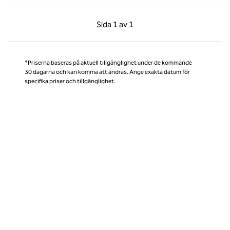
Föregående sida, 1 av 1
Nästa sida, 1 av 1
Sida
1 av 1
Sida 1 av 1
*Priserna baseras på aktuell tillgänglighet under de kommande
30 dagarna och kan komma att ändras. Ange exakta datum för
specifika priser och tillgänglighet.