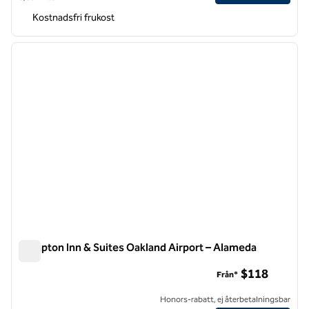
Kostnadsfri frukost
1
/
12
föregående bild
nästa b
1 av 12
Hampton Inn & Suites Oakland Airport – Alameda
Hampton Inn & Suites Oakland Airport – Alameda
$118
Från*
Honors-rabatt, ej återbetalningsbar