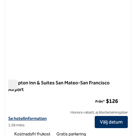
Hampton Inn & Suites San Mateo-San Francisco
Airport
Hampton Inn & Suites San Mateo-San Francisco Airport
$126
Från*
Honors-rabatt, ej återbetalningsbar
Visa hotelluppgifter för Hampton Inn & Suites San Mateo-San Francis
Se hotellinformation
Välj datum
1,58 miles
Kostnadsfri frukost
Gratis parkering