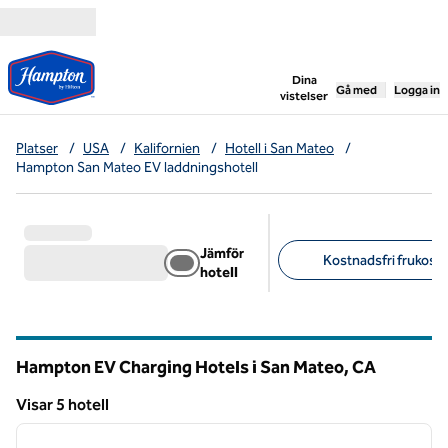
Gå vidare till innehållet
,
öppnar ny flik
Dina
Gå med
Logga in
vistelser
Platser
/
USA
/
Kalifornien
/
Hotell i San Mateo
/
Hampton San Mateo EV laddningshotell
Jämför
Kostnadsfri frukost (
hotell
Föreslagna filter
Hampton EV Charging Hotels i San Mateo,
CA
Kalifornien
Visar 5 hotell
1
/
12
Visar 5 hotell
föregående bild
nästa b
1 av 12