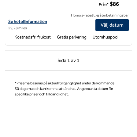
$86
Från*
Honors-rabatt, ej återbetalningsbar
Visa hotelluppgifter för Hampton Inn Livermore
Se hotellinformation
Välj datum
29,28 miles
Kostnadsfri frukost
Gratis parkering
Utomhuspool
Föregående sida, 1 av 1
Nästa sida, 1 av 1
Sida
1 av 1
Sida 1 av 1
*Priserna baseras på aktuell tillgänglighet under de kommande
30 dagarna och kan komma att ändras. Ange exakta datum för
specifika priser och tillgänglighet.