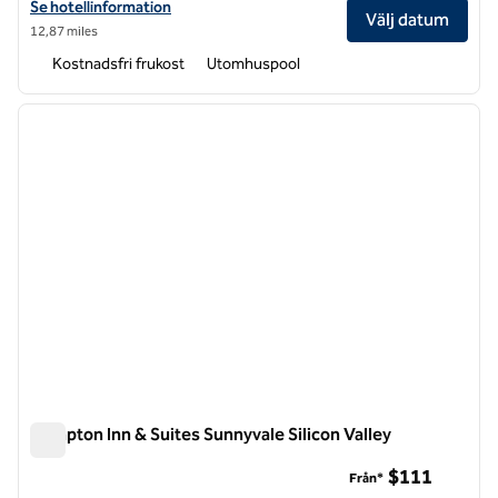
Visa hotelldetaljer för Hampton Inn & Suites Oakland Airport-Alamed
Se hotellinformation
Välj datum
12,87 miles
Kostnadsfri frukost
Utomhuspool
1
/
12
föregående bild
nästa b
1 av 12
Hampton Inn & Suites Sunnyvale Silicon Valley
Hampton Inn & Suites Sunnyvale Silicon Valley
$111
Från*