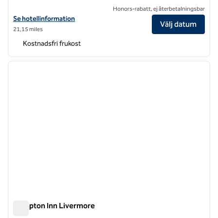
Honors-rabatt, ej återbetalningsbar
Visa hotelldetaljer för Hampton Inn & Suites Sunnyvale Silicon Valley
Se hotellinformation
Välj datum
21,15 miles
Kostnadsfri frukost
1
/
10
föregående bild
nästa b
1 av 10
Hampton Inn Livermore
Hampton Inn Livermore