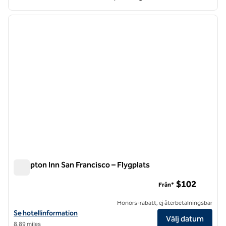
1
/
12
föregående bild
nästa b
1 av 12
Hampton Inn San Francisco – Flygplats
Hampton Inn San Francisco – Flygplats
$102
Från*
Honors-rabatt, ej återbetalningsbar
Visa hotelldetaljer för Hampton Inn San Francisco-Airport
Se hotellinformation
Välj datum
8,89 miles