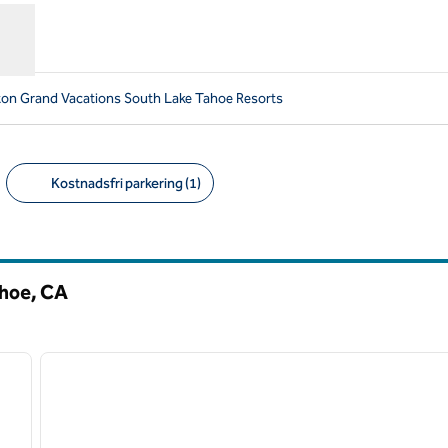
ton Grand Vacations South Lake Tahoe Resorts
Kostnadsfri parkering (1)
Föreslagna filter
ahoe,
CA
/
12
1
nästa bild
föregående bild
1 av 12