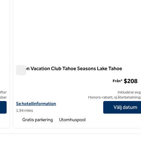
Hilton Vacation Club Tahoe Seasons Lake Tahoe
Hilton Vacation Club Tahoe Seasons Lake Tahoe
$208
Från*
ifter
Inkluderar avg
sbar
Honors-rabatt, ej återbetalning
South
Visa hotelluppgifter för Hilton Vacation Club Tahoe Seasons Lak
Se hotellinformation
Välj datum
1,94 miles
Gratis parkering
Utomhuspool