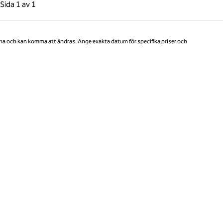
gående sida, 1 av 1
Nästa sida, 1 av 1
Sida
1 av 1
Sida 1 av 1
na och kan komma att ändras. Ange exakta datum för specifika priser och