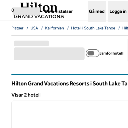
Gå vidare till innehållet
,
öppnar ny flik
0
Dina vistelser
Gå med
Logga in
Platser
/
USA
/
Kalifornien
/
Hotell i South Lake Tahoe
/
Hil
Jämför hotell
Hilton Grand Vacations Resorts i South Lake T
Kalifornien
Visar 2 hotell
1
Visar 2 hotell
föregående bild
1 av 12