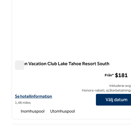
Hilton Vacation Club Lake Tahoe Resort South
Hilton Vacation Club Lake Tahoe Resort South
$181
Från*
Inkluderar avg
Honors-rabatt, ej återbetalning
Visa hotelluppgifter för Hilton Vacation Club Lake Tahoe Resort 
Se hotellinformation
Välj datum
1,46 miles
Inomhuspool
Utomhuspool