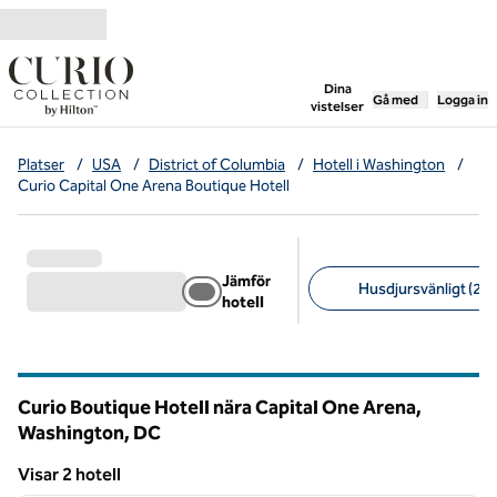
Gå vidare till innehållet
,
öppnar ny flik
Dina
Gå med
Logga in
vistelser
Platser
/
USA
/
District of Columbia
/
Hotell i Washington
/
Curio Capital One Arena Boutique Hotell
Jämför
Husdjursvänligt (2)
hotell
Föreslagna filter
Curio Boutique Hotell nära Capital One Arena,
Washington,
DC
District of Columbia (D.C.)
Visar 2 hotell
1
/
12
Visar 2 hotell