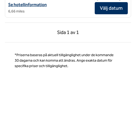
Visa hotelluppgifter för Hotel Heron Alexandria Old Town, Curio Colle
Se hotellinformation
Välj datum
6,66 miles
Föregående sida, 1 av 1
Nästa sida, 1 av 1
Sida
1 av 1
Sida 1 av 1
*Priserna baseras på aktuell tillgänglighet under de kommande
30 dagarna och kan komma att ändras. Ange exakta datum för
specifika priser och tillgänglighet.