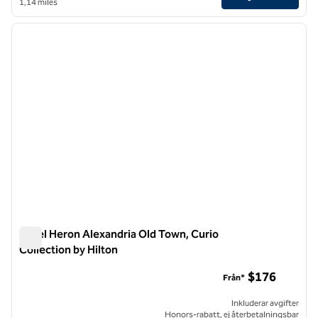
1,14 miles
1
/
11
föregående bild
nästa b
1 av 11
Hotel Heron Alexandria Old Town, Curio
Collection by Hilton
Hotel Heron Alexandria Old Town, Curio Collection by Hilton
$176
Från*
Inkluderar avgifter
Honors-rabatt, ej återbetalningsbar