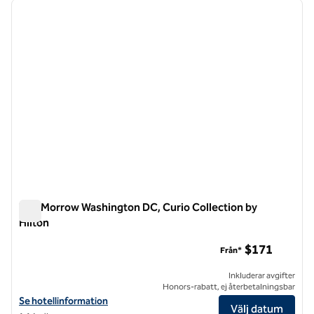
föregående bild
nästa b
1 av 12
The Morrow Washington DC, Curio Collection by
Hilton
The Morrow Washington DC, Curio Collection by Hilton
$171
Från*
Inkluderar avgifter
Honors-rabatt, ej återbetalningsbar
Visa hotelluppgifter för The Morrow Washington DC, Curio Collection
Se hotellinformation
Välj datum