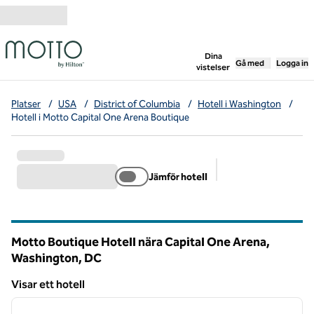
Gå vidare till innehållet
,
öppnar ny flik
Dina
Gå med
Logga in
vistelser
Platser
/
USA
/
District of Columbia
/
Hotell i Washington
/
Hotell i Motto Capital One Arena Boutique
Jämför hotell
Föreslagna filter
Motto Boutique Hotell nära Capital One Arena,
Washington,
DC
District of Columbia (D.C.)
Visar ett hotell
1
/
12
Visar ett hotell
föregående bild
nästa b
1 av 12