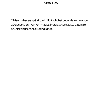
Föregående sida, 1 av 1
Nästa sida, 1 av 1
Sida
1 av 1
Sida 1 av 1
*Priserna baseras på aktuell tillgänglighet under de kommande
30 dagarna och kan komma att ändras. Ange exakta datum för
specifika priser och tillgänglighet.