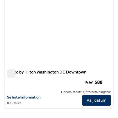
Motto by Hilton Washington DC Downtown
Motto by Hilton Washington DC Downtown
$88
Från*
Honors-rabatt, ej återbetalningsbar
Visa hotelluppgifter för Motto by Hilton Washington DC Downtown
Se hotellinformation
Välj datum
0,12 miles