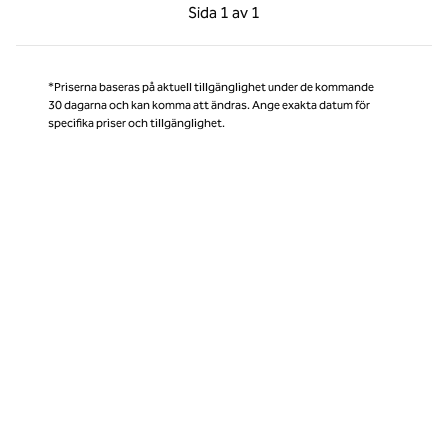
Föregående sida, 1 av 1
Nästa sida, 1 av 1
Sida
1 av 1
Sida 1 av 1
*Priserna baseras på aktuell tillgänglighet under de kommande
30 dagarna och kan komma att ändras. Ange exakta datum för
specifika priser och tillgänglighet.