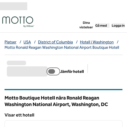
Gå vidare till innehållet
,
öppnar ny flik
Dina
Gå med
Logga in
vistelser
Platser
/
USA
/
District of Columbia
/
Hotell i Washington
/
Motto Ronald Reagan Washington National Airport Boutique Hotell
Jämför hotell
Föreslagna filter
Motto Boutique Hotell nära Ronald Reagan
Washington National Airport, Washington,
DC
District of Columbia (D.C.)
Visar ett hotell
1
/
12
Visar ett hotell
föregående bild
nästa b
1 av 12