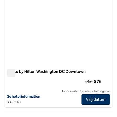
Motto by Hilton Washington DC Downtown
Motto by Hilton Washington DC Downtown
$76
Från*
Honors-rabatt, ej återbetalningsbar
Visa hotelluppgifter för Motto by Hilton Washington DC Downtown
Se hotellinformation
Välj datum
3,42 miles