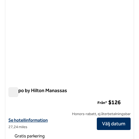
föregående bild
nästa b
1 av 12
Tempo by Hilton Manassas
Tempo by Hilton Manassas
$126
Från*
Honors-rabatt, ej återbetalningsbar
Visa hotelluppgifter för Tempo by Hilton Manassas
Se hotellinformation
Välj datum
27,24 miles
Gratis parkering