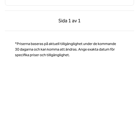
Föregående sida, 1 av 1
Nästa sida, 1 av 1
Sida
1 av 1
Sida 1 av 1
*Priserna baseras på aktuell tillgänglighet under de kommande
30 dagarna och kan komma att ändras. Ange exakta datum för
specifika priser och tillgänglighet.