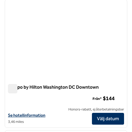
föregående bild
nästa b
1 av 12
Tempo by Hilton Washington DC Downtown
Tempo by Hilton Washington DC Downtown
$144
Från*
Honors-rabatt, ej återbetalningsbar
Visa hotelluppgifter för Tempo by Hilton Washington DC Downtown
Se hotellinformation
Välj datum
3,46 miles
1
/
12