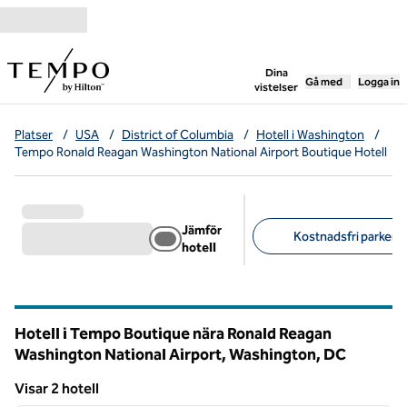
Gå vidare till innehållet
,
öppnar ny flik
Dina
Gå med
Logga in
vistelser
Platser
/
USA
/
District of Columbia
/
Hotell i Washington
/
Tempo Ronald Reagan Washington National Airport Boutique Hotell
Jämför
Kostnadsfri parkerin
hotell
Föreslagna filter
Hotell i Tempo Boutique nära Ronald Reagan
Washington National Airport, Washington,
DC
District of Columbia (D.C.)
Visar 2 hotell
1
/
12
Visar 2 hotell