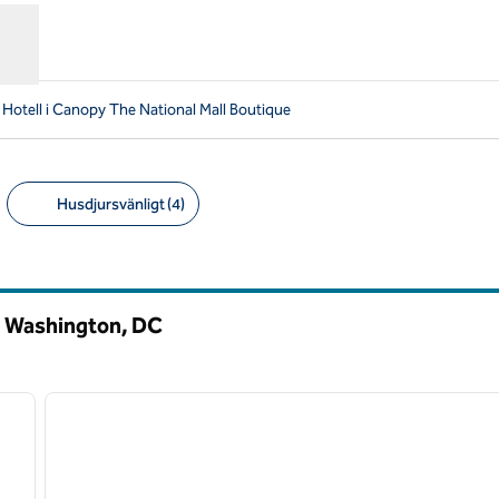
Hotell i Canopy The National Mall Boutique
Husdjursvänligt (4)
Föreslagna filter
l, Washington,
DC
/
12
1
nästa bild
föregående bild
1 av 12