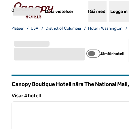
Gå vidare till innehållet
,
öppnar ny flik
0
Dina vistelser
Gå med
Logga in
Platser
/
USA
/
District of Columbia
/
Hotell i Washington
/
Jämför hotell
Canopy Boutique Hotell nära The National Mal
District of Columbia (D.C.)
Visar 4 hotell
1
Visar 4 hotell
föregående bild
1 av 12