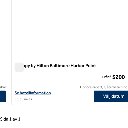
Canopy by Hilton Baltimore Harbor Point
Canopy by Hilton Baltimore Harbor Point
$200
Från*
sbar
Honors-rabatt, ej återbetalning
sda North
Visa hotelluppgifter för Canopy by Hilton Baltimore Harbor Point
Se hotellinformation
Välj datum
35,35 miles
gående sida, 1 av 1
Nästa sida, 1 av 1
Sida
1 av 1
Sida 1 av 1