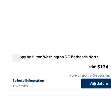
Canopy by Hilton Washington DC Bethesda North
Canopy by Hilton Washington DC Bethesda North
$134
Från*
Honors-rabatt, ej återbetalning
Visa hotelluppgifter för Canopy by Hilton Washington DC Bethe
Se hotellinformation
Välj datum
12,23 miles
Före