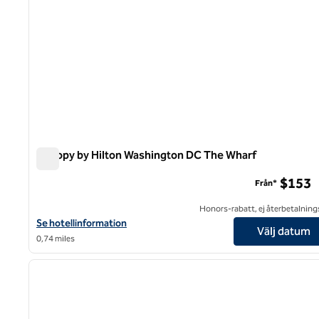
Canopy by Hilton Washington DC The Wharf
Canopy by Hilton Washington DC The Wharf
$153
Från*
Honors-rabatt, ej återbetalning
Visa hotelluppgifter för Canopy by Hilton Washington DC The Wh
Se hotellinformation
Välj datum
0,74 miles
1
föregående bild
1 av 12