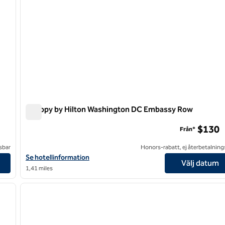
Canopy by Hilton Washington DC Embassy Row
Canopy by Hilton Washington DC Embassy Row
$130
Från*
sbar
Honors-rabatt, ej återbetalning
arf
Visa hotelluppgifter för Canopy by Hilton Washington DC Emba
Se hotellinformation
Välj datum
1,41 miles
/
12
1
nästa bild
föregående bild
1 av 12