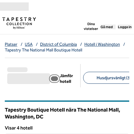
Gå vidare till innehållet
,
öppnar ny flik
Dina
Gå med
Logga in
vistelser
Platser
/
USA
/
District of Columbia
/
Hotell i Washington
/
Tapestry The National Mall Boutique Hotell
Jämför
Husdjursvänligt (3)
hotell
Föreslagna filter
Tapestry Boutique Hotell nära The National Mall,
Washington,
DC
District of Columbia (D.C.)
Visar 4 hotell
1
/
12
Visar 4 hotell