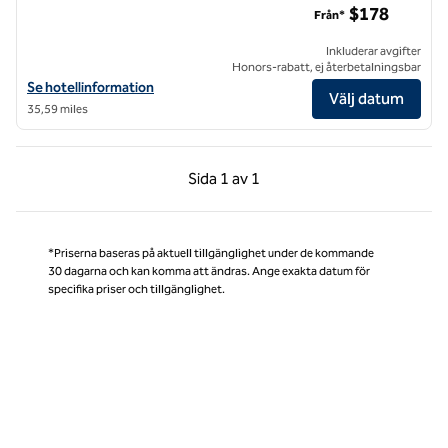
$178
Från*
Inkluderar avgifter
Honors-rabatt, ej återbetalningsbar
Visa hotelluppgifter för The William Fell Baltimore, Tapestry Collectio
Se hotellinformation
Välj datum
35,59 miles
Föregående sida, 1 av 1
Nästa sida, 1 av 1
Sida
1 av 1
Sida 1 av 1
*Priserna baseras på aktuell tillgänglighet under de kommande
30 dagarna och kan komma att ändras. Ange exakta datum för
specifika priser och tillgänglighet.