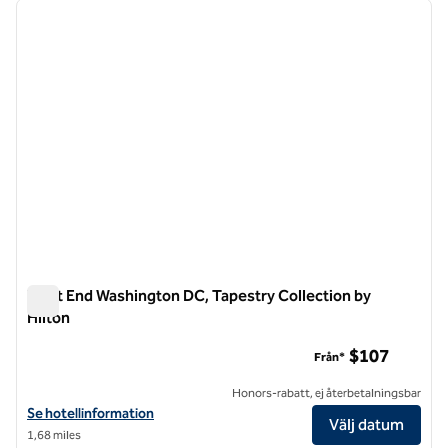
föregående bild
nästa b
1 av 12
West End Washington DC, Tapestry Collection by
Hilton
West End Washington DC, Tapestry Collection by Hilton
$107
Från*
Honors-rabatt, ej återbetalningsbar
Visa hotelluppgifter för West End Washington DC, Tapestry Collectio
Se hotellinformation
Välj datum
1,68 miles