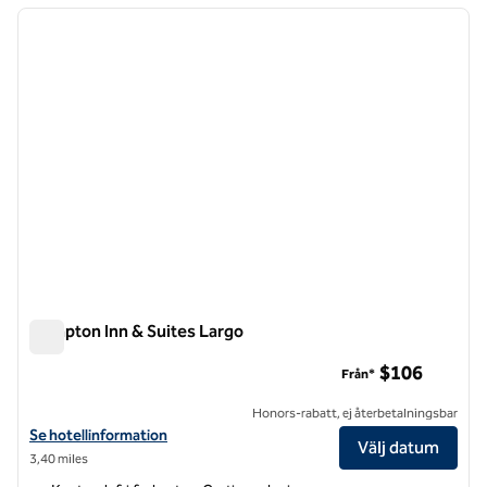
föregående bild
nästa b
1 av 12
Hampton Inn & Suites Largo
Hampton Inn & Suites Largo
$106
Från*
Honors-rabatt, ej återbetalningsbar
Visa hotelldetaljer för Hampton Inn & Suites Largo
Se hotellinformation
Välj datum
3,40 miles