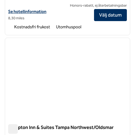
Honors-rabatt, ej återbetalningsbar
Visa hotelldetaljer för Hampton Inn & Suites Clearwater/St. Peters
Se hotellinformation
Välj datum
8,30 miles
Kostnadsfri frukost
Utomhuspool
1
/
12
föregående bild
nästa b
1 av 12
Hampton Inn & Suites Tampa Northwest/Oldsmar
Hampton Inn & Suites Tampa Northwest/Oldsmar