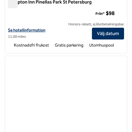
Hampton Inn Pinellas Park St Petersburg
Hampton Inn Pinellas Park St Petersburg
$98
Från*
Honors-rabatt, ej återbetalningsbar
Visa hotelldetaljer för Hampton Inn Pinellas Park St Petersburg
Se hotellinformation
Välj datum
11,00 miles
Kostnadsfri frukost
Gratis parkering
Utomhuspool
1
/
12
föregående bild
nästa b
1 av 12