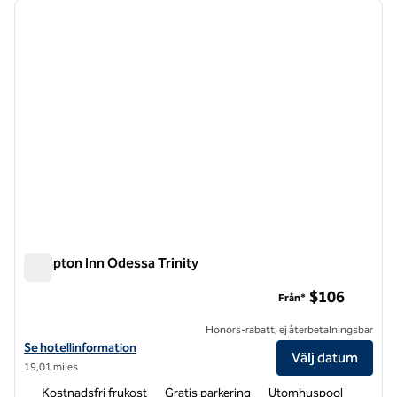
föregående bild
nästa b
1 av 12
Hampton Inn Odessa Trinity
Hampton Inn Odessa Trinity
$106
Från*
Honors-rabatt, ej återbetalningsbar
Visa hotelldetaljer för Hampton Inn Odessa Trinity
Se hotellinformation
Välj datum
19,01 miles
Kostnadsfri frukost
Gratis parkering
Utomhuspool