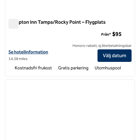
Hampton Inn Tampa/Rocky Point – Flygplats
Hampton Inn Tampa/Rocky Point – Flygplats
$95
Från*
Honors-rabatt, ej återbetalningsbar
Visa hotelldetaljer för Hampton Inn Tampa/Rocky Point-flygplats
Se hotellinformation
Välj datum
14,38 miles
Kostnadsfri frukost
Gratis parkering
Utomhuspool
1
/
12
föregående bild
nästa b
1 av 12