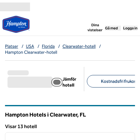
Gå vidare till innehållet
,
öppnar ny flik
Dina
Gå med
Logga in
vistelser
Platser
/
USA
/
Florida
/
Clearwater-hotell
/
Hampton Clearwater-hotell
Jämför
Kostnadsfri frukost 
hotell
Föreslagna filter
Hampton Hotels i Clearwater,
FL
Florida
Visar 13 hotell
1
/
12
Visar 13 hotell
föregående bild
nästa b
1 av 12