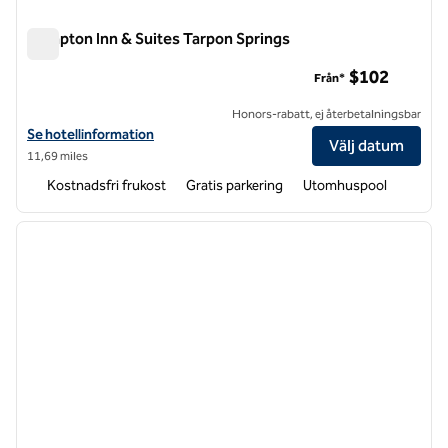
Hampton Inn & Suites Tarpon Springs
Hampton Inn & Suites Tarpon Springs
$102
Från*
Honors-rabatt, ej återbetalningsbar
Visa hotelldetaljer för Hampton Inn & Suites Tarpon Springs
Se hotellinformation
Välj datum
11,69 miles
Kostnadsfri frukost
Gratis parkering
Utomhuspool
1
/
12
föregående bild
nästa b
1 av 12