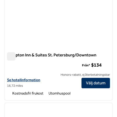
Hampton Inn & Suites St. Petersburg/Downtown
Hampton Inn & Suites St. Petersburg/Downtown
$134
Från*
Honors-rabatt, ej återbetalningsbar
Visa hotelluppgifter för Hampton Inn & Suites St. Petersburg/Dow
Se hotellinformation
Välj datum
16,72 miles
Kostnadsfri frukost
Utomhuspool
1
/
12
föregående bild
nästa b
1 av 12