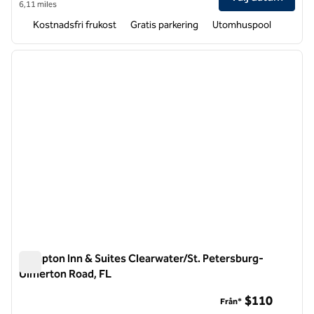
6,11 miles
Kostnadsfri frukost
Gratis parkering
Utomhuspool
1
/
12
föregående bild
nästa b
1 av 12
Hampton Inn & Suites Clearwater/St. Petersburg-
Ulmerton Road, FL
Hampton Inn & Suites Clearwater/St. Petersburg-Ulmerton 
$110
Från*