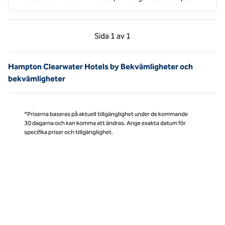
Föregående sida, 1 av 1
Nästa sida, 1 av 1
Sida
1 av 1
Sida 1 av 1
Hampton Clearwater Hotels by Bekvämligheter och
bekvämligheter
*Priserna baseras på aktuell tillgänglighet under de kommande
30 dagarna och kan komma att ändras. Ange exakta datum för
specifika priser och tillgänglighet.