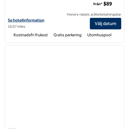
$89
Från*
Honors-rabatt, ej återbetalningsbar
Visa hotelluppgifter för Hampton Inn & Suites Tampa Northwest/Ol
Se hotellinformation
Välj datum
10,07 miles
Kostnadsfri frukost
Gratis parkering
Utomhuspool
1
/
11
föregående bild
nästa b
1 av 11