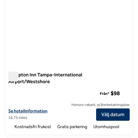
Hampton Inn Tampa-International
Airport/Westshore
Hampton Inn Tampa-International Airport/Westshore
$98
Från*
Honors-rabatt, ej återbetalningsbar
Visa hotelldetaljer för Hampton Inn Tampa-International Airport/W
Se hotellinformation
Välj datum
16,75 miles
Kostnadsfri frukost
Gratis parkering
Utomhuspool
1
/
12