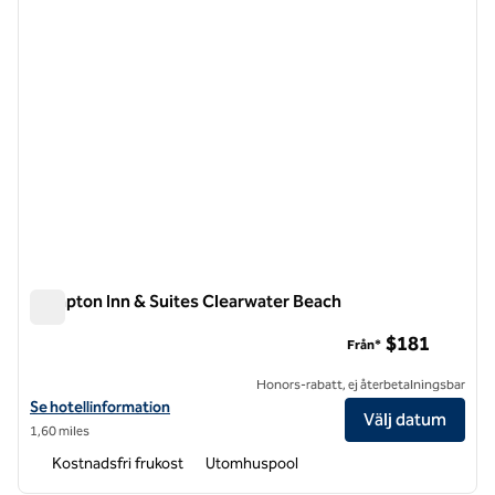
Hampton Inn & Suites Clearwater Beach
Hampton Inn & Suites Clearwater Beach
$181
Från*
Honors-rabatt, ej återbetalningsbar
Visa hotelldetaljer för Hampton Inn & Suites Clearwater Beach
Se hotellinformation
Välj datum
1,60 miles
Kostnadsfri frukost
Utomhuspool
1
/
12