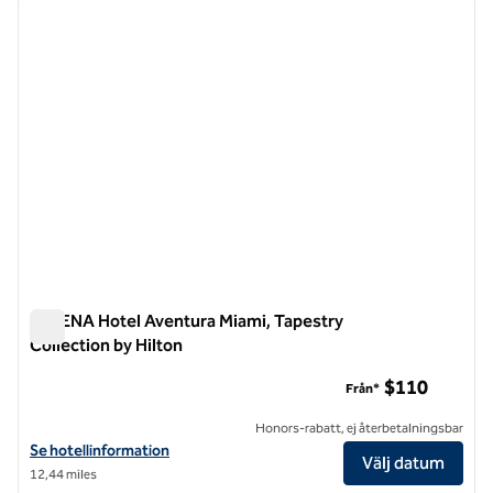
föregående bild
nästa b
1 av 9
SERENA Hotel Aventura Miami, Tapestry
Collection by Hilton
SERENA Hotel Aventura Miami, Tapestry Collection by Hilton
$110
Från*
Honors-rabatt, ej återbetalningsbar
Visa hotelluppgifter för SERENA Hotel Aventura Miami, Tapestry Coll
Se hotellinformation
Välj datum
12,44 miles