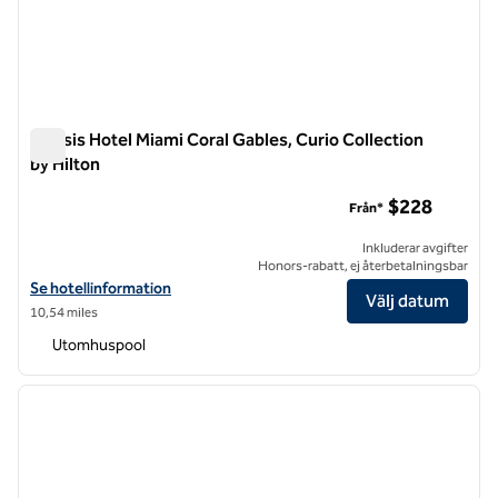
THesis Hotel Miami Coral Gables, Curio Collection
by Hilton
THesis Hotel Miami Coral Gables, Curio Collection by Hilton
$228
Från*
Inkluderar avgifter
Honors-rabatt, ej återbetalningsbar
Visa hotelluppgifter för THesis Hotel Miami Coral Gables, Curio Colle
Se hotellinformation
Välj datum
10,54 miles
Utomhuspool
1
/
12
föregående bild
nästa b
1 av 12