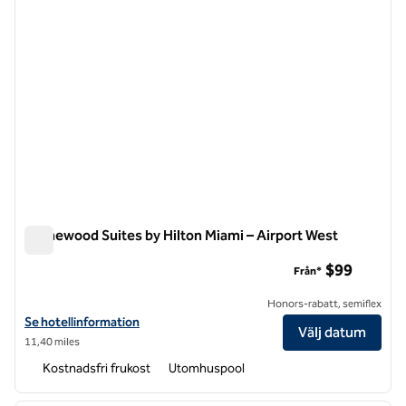
Homewood Suites by Hilton Miami – Airport West
Homewood Suites by Hilton Miami – Airport West
$99
Från*
Honors-rabatt, semiflex
Visa hotelluppgifter för Homewood Suites by Hilton Miami – Airport 
Se hotellinformation
Välj datum
11,40 miles
Kostnadsfri frukost
Utomhuspool
1
/
9