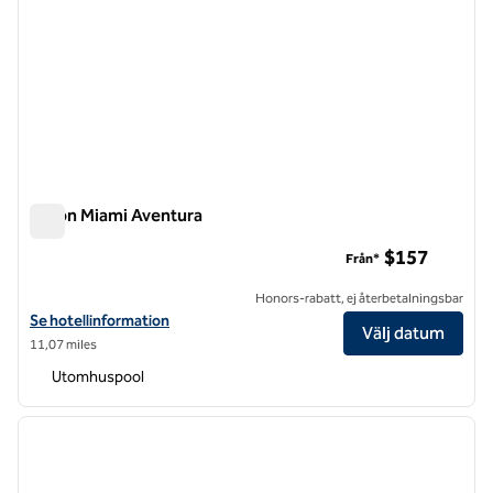
Hilton Miami Aventura
Hilton Miami Aventura
$157
Från*
Honors-rabatt, ej återbetalningsbar
Visa hotelluppgifter för Hilton Miami Aventura
Se hotellinformation
Välj datum
11,07 miles
Utomhuspool
1
/
12
föregående bild
nästa b
1 av 12