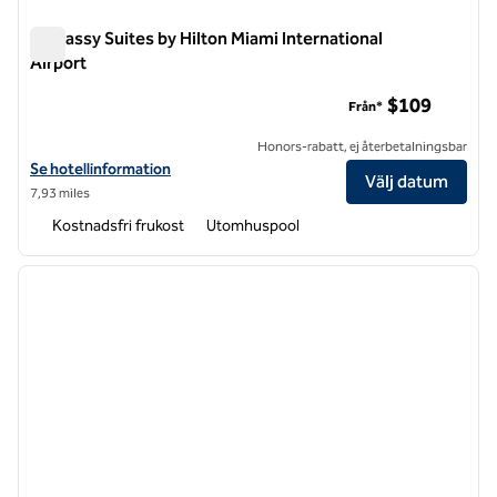
Embassy Suites by Hilton Miami International
Airport
Embassy Suites by Hilton Miami International Airport
$109
Från*
Honors-rabatt, ej återbetalningsbar
Visa hotelluppgifter för Embassy Suites by Hilton Miami International
Se hotellinformation
Välj datum
7,93 miles
Kostnadsfri frukost
Utomhuspool
1
/
12
föregående bild
nästa b
1 av 12