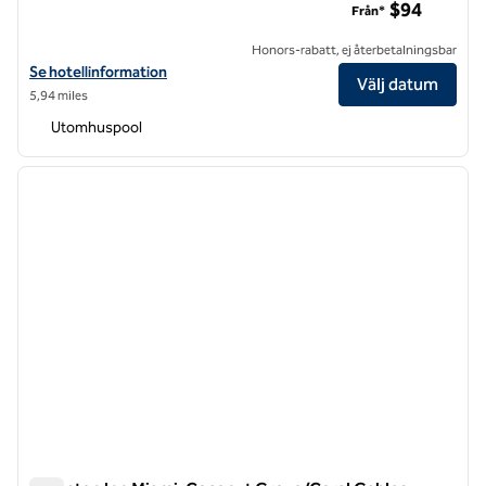
$94
Från*
Honors-rabatt, ej återbetalningsbar
Visa hotelluppgifter för DoubleTree by Hilton Miami North I-95
Se hotellinformation
Välj datum
5,94 miles
Utomhuspool
1
/
12
föregående bild
nästa b
1 av 12