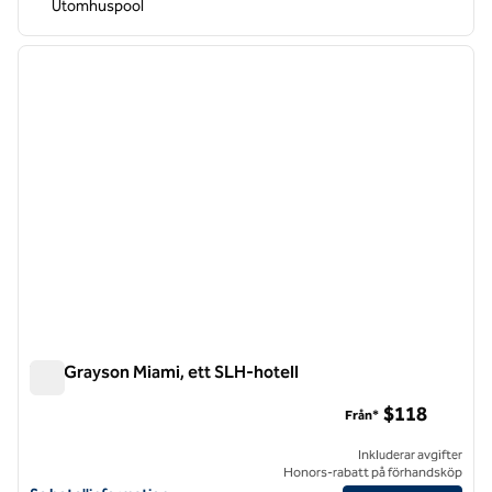
Utomhuspool
1
/
8
föregående bild
nästa b
1 av 8
The Grayson Miami, ett SLH-hotell
The Grayson Miami, ett SLH-hotell
$118
Från*
Inkluderar avgifter
Honors-rabatt på förhandsköp