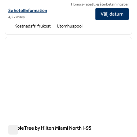
Honors-rabatt, ej återbetalningsbar
Visa hotelluppgifter för Hampton Inn & Suites Miami/Brickell-Down
Se hotellinformation
Välj datum
4,27 miles
Kostnadsfri frukost
Utomhuspool
1
/
12
föregående bild
nästa b
1 av 12
DoubleTree by Hilton Miami North I-95
DoubleTree by Hilton Miami North I-95