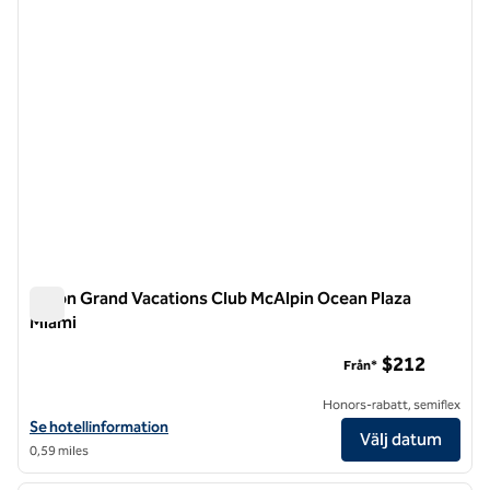
Hilton Grand Vacations Club McAlpin Ocean Plaza
Miami
Hilton Grand Vacations Club McAlpin Ocean Plaza Miami
$212
Från*
Honors-rabatt, semiflex
Visa hotelluppgifter för Hilton Grand Vacations Club McAlpin Ocean P
Se hotellinformation
Välj datum
0,59 miles
1
/
12