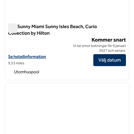
The Sunny Miami Sunny Isles Beach, Curio
Collection by Hilton
The Sunny Miami Sunny Isles Beach, Curio Collection by Hilto
Kommer snart
Vi tar emot bokningar för 6 januari
2027 och senare.
Visa hotelluppgifter för The Sunny Miami Sunny Isles Beach, Curio Col
Se hotellinformation
Välj datum
9,53 miles
Utomhuspool
1
/
12
föregående bild
nästa b
1 av 12