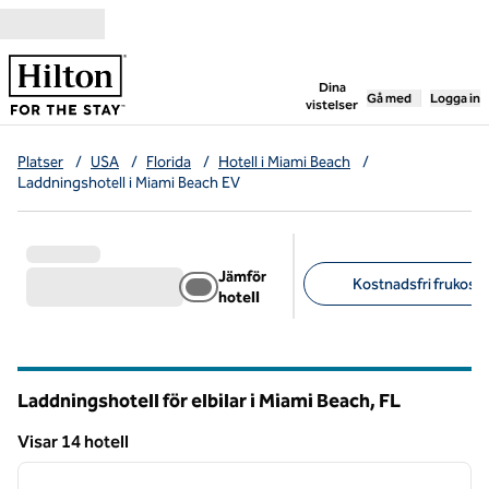
Gå vidare till innehållet
,
öppnar ny flik
Dina
Gå med
Logga in
vistelser
Platser
/
USA
/
Florida
/
Hotell i Miami Beach
/
Laddningshotell i Miami Beach EV
Jämför
Kostnadsfri frukost (
hotell
Föreslagna filter
Laddningshotell för elbilar i Miami Beach,
FL
Florida
Visar 14 hotell
1
/
12
Visar 14 hotell
föregående bild
nästa b
1 av 12