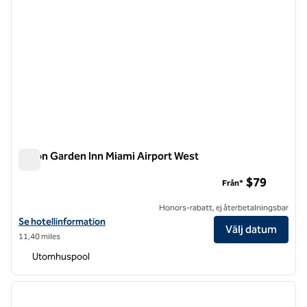
Hilton Garden Inn Miami Airport West
Hilton Garden Inn Miami Airport West
$79
Från*
Honors-rabatt, ej återbetalningsbar
Visa hotelluppgifter för Hilton Garden Inn Miami Airport West
Se hotellinformation
Välj datum
11,40 miles
Utomhuspool
1
/
12
föregående bild
nästa b
1 av 12