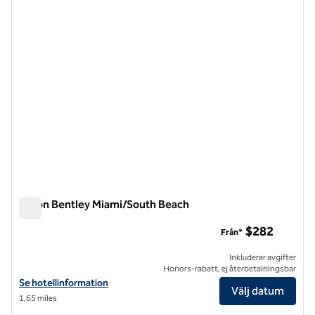
föregående bild
nästa b
1 av 12
Hilton Bentley Miami/South Beach
Hilton Bentley Miami/South Beach
$282
Från*
Inkluderar avgifter
Honors-rabatt, ej återbetalningsbar
Visa hotelluppgifter för Hilton Bentley Miami/South Beach
Se hotellinformation
Välj datum
1,65 miles