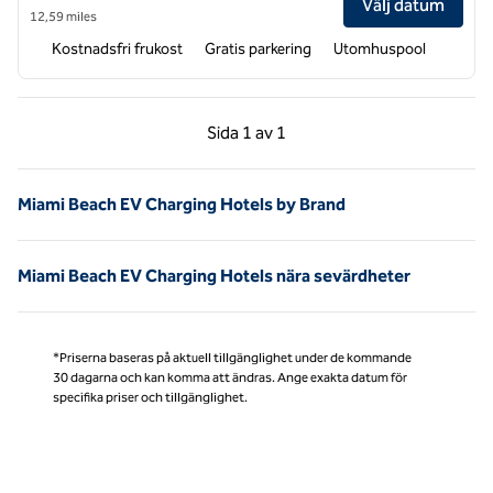
Välj datum
12,59 miles
Kostnadsfri frukost
Gratis parkering
Utomhuspool
Föregående sida, 1 av 1
Nästa sida, 1 av 1
Sida
1 av 1
Sida 1 av 1
Miami Beach EV Charging Hotels by Brand
Miami Beach EV Charging Hotels nära sevärdheter
*Priserna baseras på aktuell tillgänglighet under de kommande
30 dagarna och kan komma att ändras. Ange exakta datum för
specifika priser och tillgänglighet.