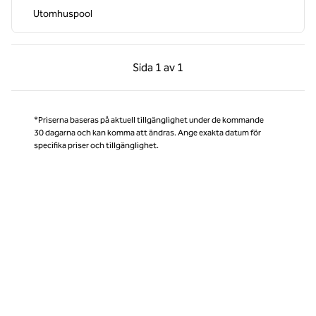
Utomhuspool
Föregående sida, 1 av 1
Nästa sida, 1 av 1
Sida
1 av 1
Sida 1 av 1
*Priserna baseras på aktuell tillgänglighet under de kommande
30 dagarna och kan komma att ändras. Ange exakta datum för
specifika priser och tillgänglighet.