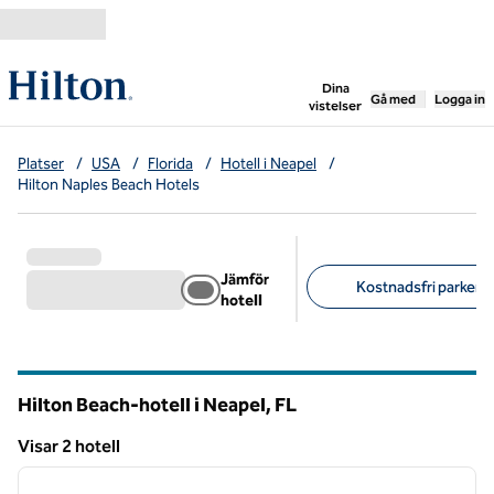
Gå vidare till innehållet
,
öppnar ny flik
Dina
Gå med
Logga in
vistelser
Platser
/
USA
/
Florida
/
Hotell i Neapel
/
Hilton Naples Beach Hotels
Jämför
Kostnadsfri parkerin
hotell
Föreslagna filter
Hilton Beach-hotell i Neapel,
FL
Florida
Visar 2 hotell
1
/
12
Visar 2 hotell
föregående bild
nästa b
1 av 12