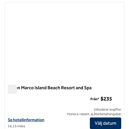
föregående bild
nästa b
1 av 12
Hilton Marco Island Beach Resort and Spa
Hilton Marco Island Beach Resort and Spa
$235
Från*
Inkluderar avgifter
Honors-rabatt, ej återbetalningsbar
Visa hotelluppgifter för Hilton Marco Island Beach Resort and Spa
Se hotellinformation
Välj datum
16,15 miles