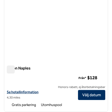
Hilton Naples
Hilton Naples
$128
Från*
Honors-rabatt, ej återbetalningsbar
Visa hotelluppgifter för Hilton Naples
Se hotellinformation
Välj datum
4,30 miles
Gratis parkering
Utomhuspool
1
/
12