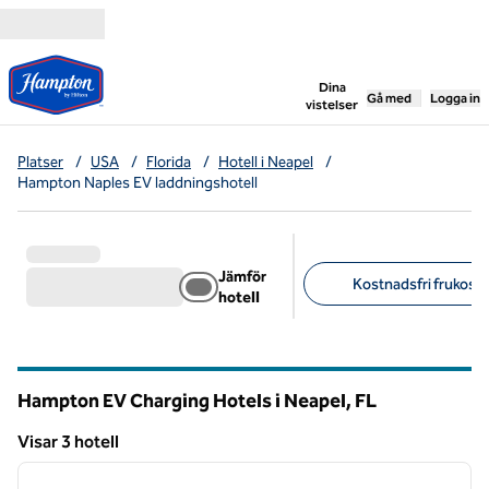
Gå vidare till innehållet
,
öppnar ny flik
Dina
Gå med
Logga in
vistelser
Platser
/
USA
/
Florida
/
Hotell i Neapel
/
Hampton Naples EV laddningshotell
Jämför
Kostnadsfri frukost (
hotell
Föreslagna filter
Hampton EV Charging Hotels i Neapel,
FL
Florida
Visar 3 hotell
1
/
12
Visar 3 hotell
föregående bild
nästa b
1 av 12