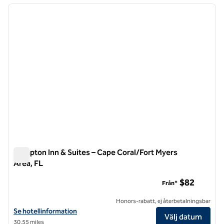
föregående bild
nästa b
1 av 12
Hampton Inn & Suites – Cape Coral/Fort Myers
Area, FL
Hampton Inn & Suites – Cape Coral/Fort Myers Area, FL
$82
Från*
Honors-rabatt, ej återbetalningsbar
Visa hotelluppgifter för Hampton Inn & Suites – Cape Coral/Fort Myer
Se hotellinformation
Välj datum
30,55 miles