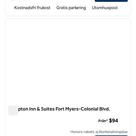
Kostnadsfri frukost
Gratis parkering
Utomhuspool
1
/
12
föregående bild
nästa b
1 av 12
Hampton Inn & Suites Fort Myers-Colonial Blvd.
Hampton Inn & Suites Fort Myers-Colonial Blvd.
$94
Från*
Honors-rabatt, ej återbetalningsbar