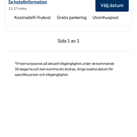
Visa hotelldetaljer för Hampton Inn & Suites Fort Myers-Colonial Blvd
Se hotellinformation
Välj datum
31,37 miles
Kostnadsfri frukost
Gratis parkering
Utomhuspool
Föregående sida, 1 av 1
Nästa sida, 1 av 1
Sida
1 av 1
Sida 1 av 1
*Priserna baseras på aktuell tillgänglighet under de kommande
30 dagarna och kan komma att ändras. Ange exakta datum för
specifika priser och tillgänglighet.