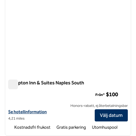
Hampton Inn & Suites Naples South
Hampton Inn & Suites Naples South
$100
Från*
Honors-rabatt, ej återbetalningsbar
Visa hotelldetaljer för Hampton Inn & Suites Naples South
Se hotellinformation
Välj datum
4,21 miles
Kostnadsfri frukost
Gratis parkering
Utomhuspool
1
/
12