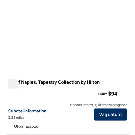
Inn of Naples, Tapestry Collection by Hilton
Inn of Naples, Tapestry Collection by Hilton
$94
Från*
Honors-rabatt, ej återbetalningsbar
Visa hotelluppgifter för Inn of Naples, Tapestry Collection by Hilton
Se hotellinformation
Välj datum
3,23 miles
Utomhuspool
1
/
12