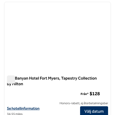
föregående bild
nästa b
1 av 12
The Banyan Hotel Fort Myers, Tapestry Collection
by Hilton
The Banyan Hotel Fort Myers, Tapestry Collection by Hilton
$128
Från*
Honors-rabatt, ej återbetalningsbar
Visa hotelluppgifter för The Banyan Hotel Fort Myers, Tapestry Colle
Se hotellinformation
Välj datum
34,55 miles