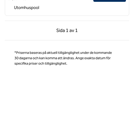
Utomhuspool
Föregående sida, 1 av 1
Nästa sida, 1 av 1
Sida
1 av 1
Sida 1 av 1
*Priserna baseras på aktuell tillgänglighet under de kommande
30 dagarna och kan komma att ändras. Ange exakta datum för
specifika priser och tillgänglighet.