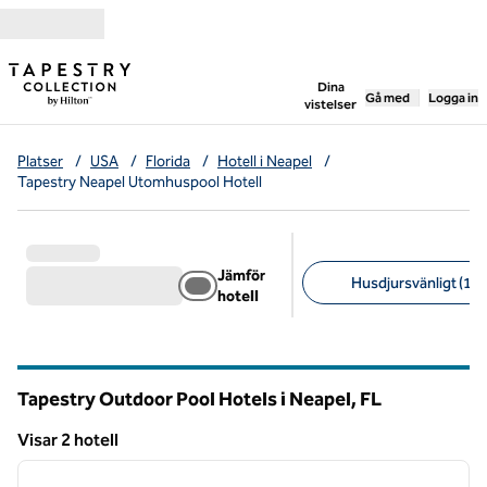
Gå vidare till innehållet
,
öppnar ny flik
Dina
Gå med
Logga in
vistelser
Platser
/
USA
/
Florida
/
Hotell i Neapel
/
Tapestry Neapel Utomhuspool Hotell
Jämför
Husdjursvänligt (1)
hotell
Föreslagna filter
Tapestry Outdoor Pool Hotels i Neapel,
FL
Florida
Visar 2 hotell
1
/
12
Visar 2 hotell
föregående bild
nästa b
1 av 12