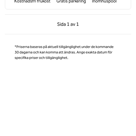
Kostnadsfri frukost
Gratis parkering
Inomhuspool
Föregående sida, 1 av 1
Nästa sida, 1 av 1
Sida
1 av 1
Sida 1 av 1
*Priserna baseras på aktuell tillgänglighet under de kommande
30 dagarna och kan komma att ändras. Ange exakta datum för
specifika priser och tillgänglighet.