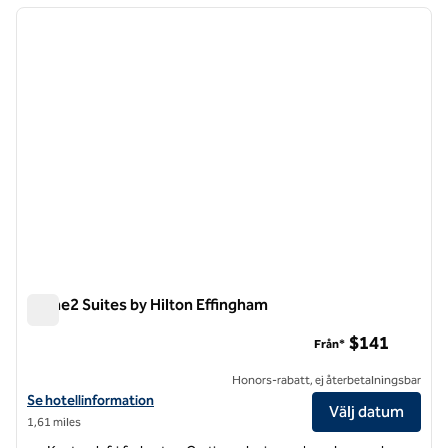
föregående bild
nästa b
1 av 12
Home2 Suites by Hilton Effingham
Home2 Suites by Hilton Effingham
$141
Från*
Honors-rabatt, ej återbetalningsbar
Visa hotelluppgifter för Home2 Suites by Hilton Effingham
Se hotellinformation
Välj datum
1,61 miles