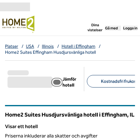
Gå vidare till innehållet
,
öppnar ny flik
Dina
Gå med
Logga in
vistelser
Platser
/
USA
/
Illinois
/
Hotell i Effingham
/
Home2 Suites Effingham Husdjursvänliga hotell
Jämför
Kostnadsfri frukost (
hotell
Föreslagna filter
Home2 Suites Husdjursvänliga hotell i Effingham,
IL
Illinois
Visar ett hotell
Visar ett hotell
Priserna inkluderar alla skatter och avgifter
1
/
12