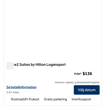
Home2 Suites by Hilton Logansport
Home2 Suites by Hilton Logansport
$136
Från*
Honors-rabatt, ej återbetalningsbar
Visa hotelluppgifter för Home2 Suites by Hilton Logansport
Se hotellinformation
Välj datum
2,67 miles
Kostnadsfri frukost
Gratis parkering
Inomhuspool
1
/
8