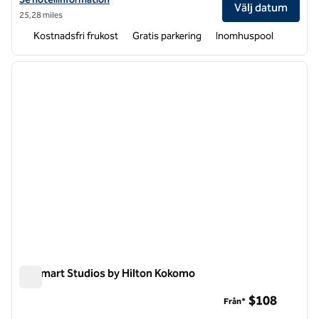
Välj datum
25,28 miles
Kostnadsfri frukost
Gratis parkering
Inomhuspool
1
/
12
föregående bild
nästa b
1 av 12
LivSmart Studios by Hilton Kokomo
LivSmart Studios by Hilton Kokomo
$108
Från*