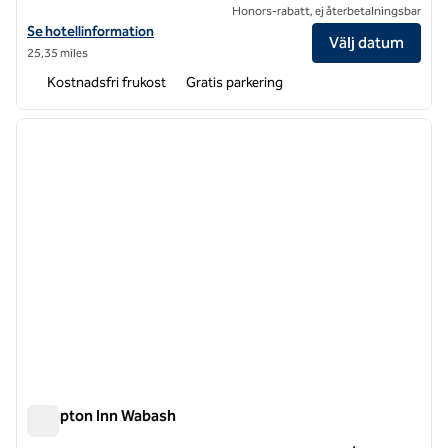
Honors-rabatt, ej återbetalningsbar
Visa hotelluppgifter för LivSmart Studios by Hilton Kokomo
Se hotellinformation
Välj datum
25,35 miles
Kostnadsfri frukost
Gratis parkering
1
/
11
föregående bild
nästa b
1 av 11
Hampton Inn Wabash
Hampton Inn Wabash