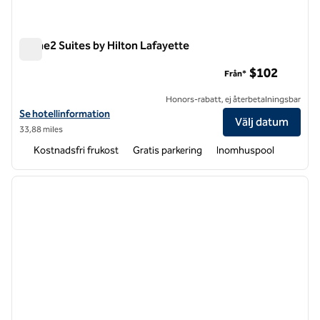
Home2 Suites by Hilton Lafayette
Home2 Suites by Hilton Lafayette
$102
Från*
Honors-rabatt, ej återbetalningsbar
Visa hotelluppgifter för Home2 Suites by Hilton Lafayette
Se hotellinformation
Välj datum
33,88 miles
Kostnadsfri frukost
Gratis parkering
Inomhuspool
1
/
12
föregående bild
nästa b
1 av 12