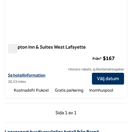
Hampton Inn & Suites West Lafayette
Hampton Inn & Suites West Lafayette
$167
Från*
Honors-rabatt, ej återbetalningsbar
Visa hotelldetaljer för Hampton Inn & Suites West Lafayette
Se hotellinformation
Välj datum
36,53 miles
Kostnadsfri frukost
Gratis parkering
Inomhuspool
Föregående sida, 1 av 1
Nästa sida, 1 av 1
Sida
1 av 1
Sida 1 av 1
Logansport husdjursvänliga hotell från Brand