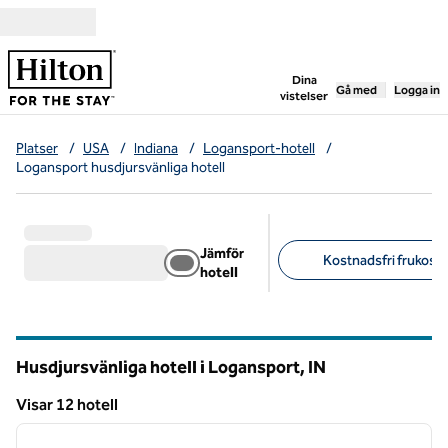
Gå vidare till innehållet
,
öppnar ny flik
Dina
Gå med
Logga in
vistelser
Platser
/
USA
/
Indiana
/
Logansport-hotell
/
Logansport husdjursvänliga hotell
Jämför
Kostnadsfri frukost 
hotell
Föreslagna filter
Husdjursvänliga hotell i Logansport,
IN
Indiana
Visar 12 hotell
1
/
11
Visar 12 hotell
föregående bild
nästa b
1 av 11