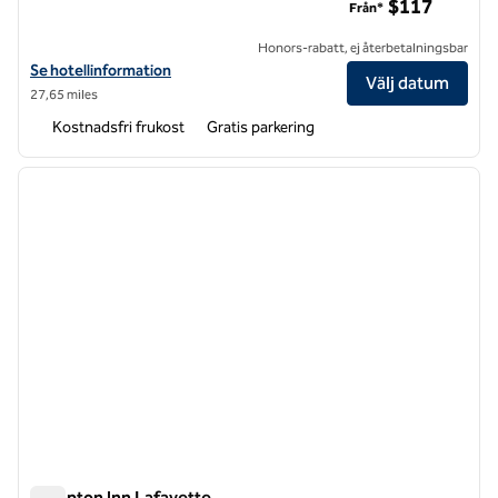
$117
Från*
Honors-rabatt, ej återbetalningsbar
Visa hotelldetaljer för Hampton Inn Wabash
Se hotellinformation
Välj datum
27,65 miles
Kostnadsfri frukost
Gratis parkering
1
/
12
föregående bild
nästa b
1 av 12
Hampton Inn Lafayette