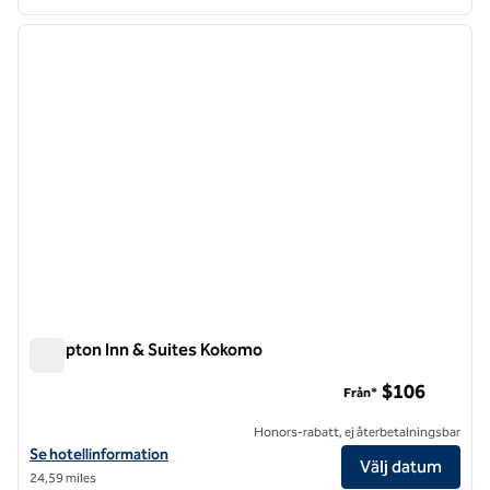
1
/
12
föregående bild
nästa b
1 av 12
Hampton Inn & Suites Kokomo
Hampton Inn & Suites Kokomo
$106
Från*
Honors-rabatt, ej återbetalningsbar
Visa hotelldetaljer för Hampton Inn & Suites Kokomo
Se hotellinformation
Välj datum
24,59 miles