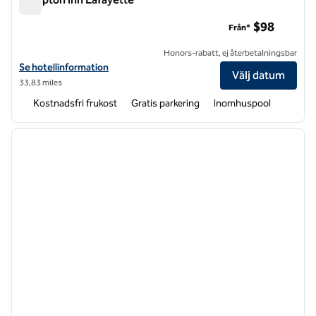
Hampton Inn Lafayette
$98
Från*
Honors-rabatt, ej återbetalningsbar
Visa hotelldetaljer för Hampton Inn Lafayette
Se hotellinformation
Välj datum
33,83 miles
Kostnadsfri frukost
Gratis parkering
Inomhuspool
1
/
12
föregående bild
nästa b
1 av 12