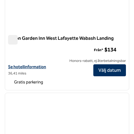
Hilton Garden Inn West Lafayette Wabash Landing
Hilton Garden Inn West Lafayette Wabash Landing
$134
Från*
Honors-rabatt, ej återbetalningsbar
Visa hotelluppgifter för Hilton Garden Inn West Lafayette Wabash L
Se hotellinformation
Välj datum
36,41 miles
Gratis parkering
1
/
12
föregående bild
nästa b
1 av 12