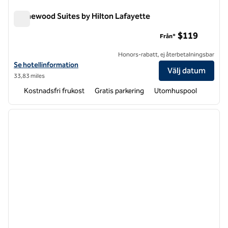
Homewood Suites by Hilton Lafayette
Homewood Suites by Hilton Lafayette
$119
Från*
Honors-rabatt, ej återbetalningsbar
Visa hotelluppgifter för Homewood Suites by Hilton Lafayette
Se hotellinformation
Välj datum
33,83 miles
Kostnadsfri frukost
Gratis parkering
Utomhuspool
1
/
12
föregående bild
nästa b
1 av 12