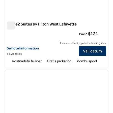
Home2 Suites by Hilton West Lafayette
Home2 Suites by Hilton West Lafayette
$121
Från*
Honors-rabatt, ej återbetalningsbar
Visa hotelluppgifter för Home2 Suites by Hilton West Lafayette
Se hotellinformation
Välj datum
36,25 miles
Kostnadsfri frukost
Gratis parkering
Inomhuspool
1
/
12
föregående bild
nästa b
1 av 12