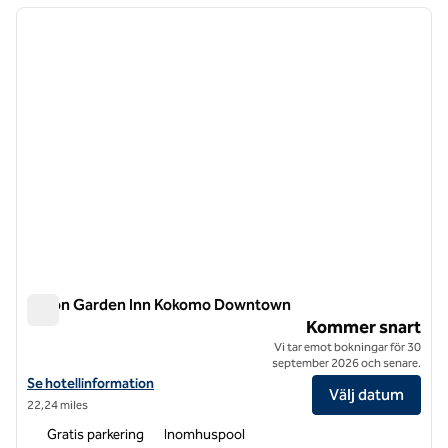
föregående bild
nästa b
1 av 8
Hilton Garden Inn Kokomo Downtown
Hilton Garden Inn Kokomo Downtown
Kommer snart
Vi tar emot bokningar för 30
september 2026 och senare.
Visa hotelluppgifter för Hilton Garden Inn Kokomo Downtown
Se hotellinformation
Välj datum
22,24 miles
Gratis parkering
Inomhuspool